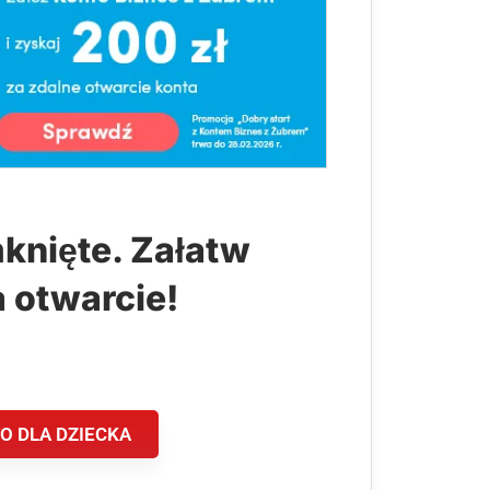
knięte. Załatw
a otwarcie!
O DLA DZIECKA