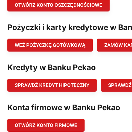
OTWÓRZ KONTO OSZCZĘDNOŚCIOWE
Pożyczki i karty kredytowe w Ba
WEŹ POŻYCZKĘ GOTÓWKOWĄ
ZAMÓW KA
Kredyty w Banku Pekao
SPRAWDŹ KREDYT HIPOTECZNY
SPRAWDŹ
Konta firmowe w Banku Pekao
OTWÓRZ KONTO FIRMOWE