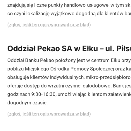
znajdują się liczne punkty handlowo-usługowe, w tym skl
co czyni lokalizację wyjątkowo dogodną dla klientów ba
(zgłoś, jeśli ten opis wprowadza w błąd)
Oddział Pekao SA w Ełku – ul. Pił
Oddział Banku Pekao położony jest w centrum Ełku przy
pobliżu Miejskiego Ośrodka Pomocy Społecznej oraz k
obsługuje klientów indywidualnych, mikro-przedsiębio
oferuje dostęp do wrzutni czynnej całodobowo. Bank jes
godzinach 9:30-16:30, umożliwiając klientom załatwie
dogodnym czasie.
(zgłoś, jeśli ten opis wprowadza w błąd)