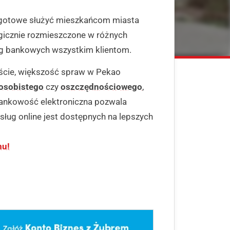
są gotowe służyć mieszkańcom miasta
egicznie rozmieszczone w różnych
ug bankowych wszystkim klientom.
ście, większość spraw w Pekao
osobistego
czy
oszczędnościowego
,
Bankowość elektroniczna pozwala
 usług online jest dostępnych na lepszych
mu!