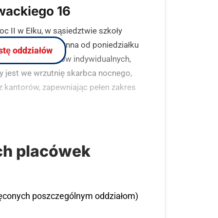
owackiego 16
c II w Ełku, w sąsiedztwie szkoły
. Placówka jest czynna od poniedziałku
istę oddziałów
ą obsługę klientów indywidualnych,
 jest we wrzutnię skarbca nocnego,
kantorów, zapewniając pełen zakres
ch placówek
ięconych poszczególnym oddziałom)