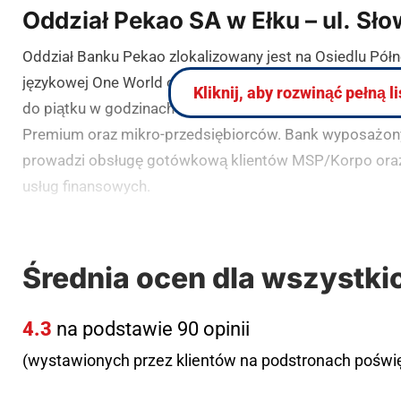
Oddział Pekao SA w Ełku – ul. Sł
Oddział Banku Pekao zlokalizowany jest na Osiedlu Półno
językowej One World oraz sklepu z garniturami Victorio
Kliknij, aby rozwinąć pełną l
do piątku w godzinach 9:30-17:00, oferując kompleksow
Premium oraz mikro-przedsiębiorców. Bank wyposażony
prowadzi obsługę gotówkową klientów MSP/Korpo oraz 
usług finansowych.
(zgłoś, jeśli ten opis wprowadza w błąd)
Średnia ocen dla wszystki
4.3
na podstawie 90 opinii
(wystawionych przez klientów na podstronach pośw