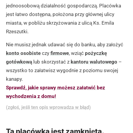
jednoosobową działalność gospodarczą. Placówka
jest łatwo dostępna, położona przy głównej ulicy
miasta, w pobliżu skrzyżowania z ulicą Ks. Emila
Rzeszutki.
Nie musisz jednak udawać się do banku, aby założyć
konto osobiste
czy
firmowe
, wziąć
pożyczkę
gotówkową
lub skorzystać z
kantoru walutowego
–
wszystko to załatwisz wygodnie z poziomu swojej
kanapy.
Sprawdź, jakie sprawy możesz załatwić bez
wychodzenia z domu!
(zgłoś, jeśli ten opis wprowadza w błąd)
Ta placówka jest zamknięta.