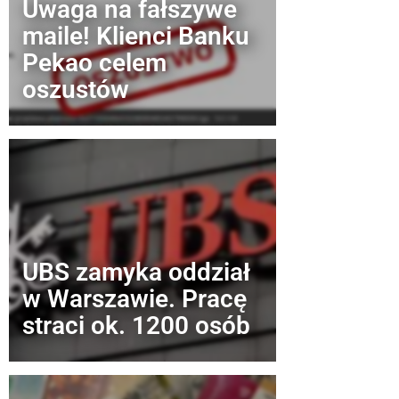
Uwaga na fałszywe
maile! Klienci Banku
Pekao celem
oszustów
UBS zamyka oddział
w Warszawie. Pracę
straci ok. 1200 osób