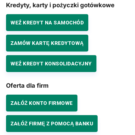
Kredyty, karty i pożyczki gotówkowe
Warmińsko-Mazurski Bank Spółdzielczy Oddział w
Białej Piskiej
WEŹ KREDYT NA SAMOCHÓD
Oddziały banków spółdzielczych z grupy BPS w
Białej Podlaskiej
ZAMÓW KARTĘ KREDYTOWĄ
Oddziały banków spółdzielczych w Białej Rawskiej
Oddziały banków spółdzielczych w Białych Błotach
WEŹ KREDYT KONSOLIDACYJNY
Bank Spółdzielczy Ziem Górskich KARPATIA I
Oddział w Białce Tatrzańskiej
Oferta dla firm
Bank Spółdzielczy w Łańcucie Oddział w
Białobrzegach
ZAŁÓŻ KONTO FIRMOWE
Bank Spółdzielczy w Hajnówce Punkt Obsługi
Klienta w Białowieży
ZAŁÓŻ FIRMĘ Z POMOCĄ BANKU
Podhalański Bank Spółdzielczy w Zakopanem