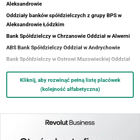
Aleksandrowie
Oddziały banków spółdzielczych z grupy BPS w
Aleksandrowie Łódzkim
Bank Spółdzielczy w Chrzanowie Oddział w Alwerni
ABS Bank Spółdzielczy Oddział w Andrychowie
Bank Spółdzielczy w Ostrowi Mazowieckiej Oddział
w Andrzejewie
Oddziały banków spółdzielczych w Annopolu
Kliknij, aby rozwinąć pełną listę placówek
(kolejność alfabetyczna)
Oddziały banków spółdzielczych z grupy BPS w
Augustowie
Bank Spółdzielczy w Chrzanowie Oddział w
Babicach
Warszawski Bank Spółdzielczy Oddział w Starych