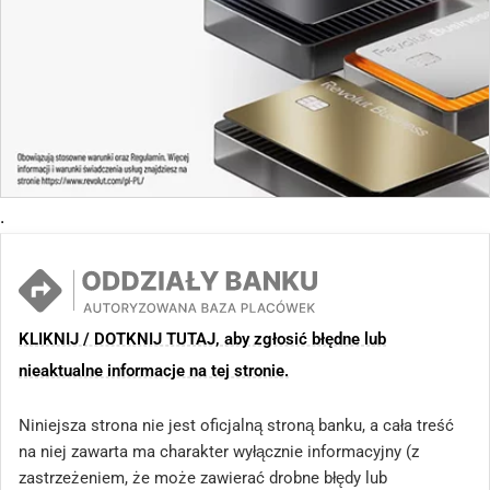
Bank Spółdzielczy w Konopiskach Punkt Kasowy w
Blachowni
Bank Spółdzielczy w Staroźrebach Punkt Obsługi
Klienta w Blichowie
Punkt Obsługi Klienta w Bliżynie
Oddziały banków spółdzielczych w Błędowie
.
Warszawski Bank Spółdzielczy Oddział w Błoniu
Oddziały banków spółdzielczych z grupy BPS w
Bobowej
KLIKNIJ / DOTKNIJ TUTAJ, aby zgłosić błędne lub
Bank Spółdzielczy w Będzinie Oddział w
nieaktualne informacje na tej stronie.
Bobrownikach
Bank Spółdzielczy w Brodnicy Oddział w Bobrowie
Niniejsza strona nie jest oficjalną stroną banku, a cała treść
na niej zawarta ma charakter wyłącznie informacyjny (z
Oddziały banków spółdzielczych z grupy BPS w
zastrzeżeniem, że może zawierać drobne błędy lub