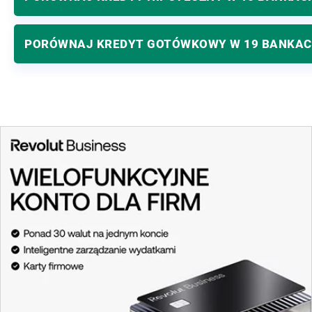
Bielsku-Białej
Bank Spółdzielczy w Tychach Oddział w Bieruniu
PORÓWNAJ KREDYT GOTÓWKOWY W 19 BANKA
Bank Spółdzielczy w Oleśnicy Oddział w Bierutowie
Gospodarczy Bank Spółdzielczy w Barlinku Oddział
w Bierzwniku
Beskidzki Bank Spółdzielczy Oddział w Bielsku-
Białej
Oddziały banków spółdzielczych z grupy BPS w
Biłgoraju
Bank Spółdzielczy w Żurawicy Oddział w Birczy
Oddziały banków spółdzielczych z grupy BPS w
Biskupcu
Bank Spółdzielczy w Reszlu Oddział w Bisztynku