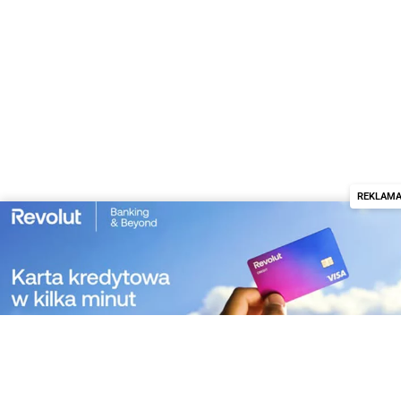
Bank Spółdzielczy w Nowej Soli Filia w Bojadłach
Nadsański Bank Spółdzielczy Oddział w Bojanowie
Bank Spółdzielczy w Tychach Punkt Obsługi Klienta
w Bojszowach
Bank Spółdzielczy Rzemiosła w Krakowie Filia w
Bolesławiu
Łużycki Bank Spółdzielczy w Lubaniu Oddział w
REKLAM
Bolesławcu
Bank Spółdzielczy w Skierniewicach Oddział w
Bolimowie
Załatw sprawę w banku online
Bank Spółdzielczy w Jaworze Oddział w Bolkowie
Bank Spółdzielczy w Radzyniu Podlaskim Oddział w
Borkach
Międzypowiatowy Bank Spółdzielczy w Myszkowie