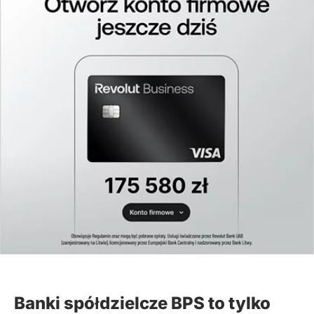
Babicach
Bank Spółdzielczy w Płońsku Oddział w Baboszewie
Bank Spółdzielczy w Ostrowcu Świętokrzyskim
Oddział w Baćkowicach
Bank Spółdzielczy w Suwałkach Oddział Operacyjny
w Bakałarzewie
Bank Spółdzielczy w Ostrowcu Świętokrzyskim
Punkt Obsługi Klienta w Bałtowie
Bank Spółdzielczy w Węgorzewie Oddział w Baniach
Mazurskich
Bank Spółdzielczy w Krasnosielcu z siedzibą w
Makowie Mazowieckim Oddział w Baranowie
Lubelski Bank Spółdzielczy Filia w Baranowie
Banki spółdzielcze BPS to tylko
Bank Spółdzielczy w Tarnobrzegu Oddział w