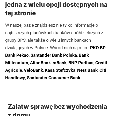
jedna z wielu opcji dostępnych na
Baranowie Sandomierskim
tej stronie
Bank Spółdzielczy w Reszlu Oddział w Barcianach
W naszej bazie znajdziesz nie tylko informacje o
Bank Spółdzielczy w Starym Sączu Punkt Obsługi
najbliższych placówkach banków spółdzielczych z
Klienta w Barcicach
grupy BPS, ale także o wielu innych bankach
Bank Spółdzielczy w Barcinie Punkt Kasowy w
działających w Polsce. Wśród nich są m.in.:
PKO BP
,
Barcinie
Bank Pekao
,
Santander Bank Polska
,
Bank
Mazurski Bank Spółdzielczy w Giżycku Oddział w
Millennium
,
Alior Bank
,
mBank
,
BNP Paribas
,
Credit
Barczewie
Agricole
,
VeloBank
,
Kasa Stefczyka
,
Nest Bank
,
Citi
Bank Spółdzielczy w Ząbkowicach Śląskich Oddział
Handlowy
,
Santander Consumer Bank
.
w Bardzie Śląskim
Gospodarczy Bank Spółdzielczy w Barlinku Oddział
w Barlinku
Załatw sprawę bez wychodzenia
Bank Spółdzielczy Ziemi Kraśnickiej w Kraśniku
z domu