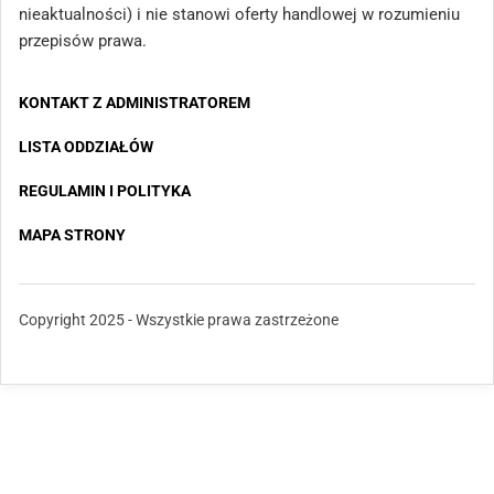
Bochni
nieaktualności) i nie stanowi oferty handlowej w rozumieniu
przepisów prawa.
Bank Spółdzielczy w Brańsku Oddział w Boćkach
Oddziały banków spółdzielczych w Bodzanowie
KONTAKT Z ADMINISTRATOREM
Bank Spółdzielczy w Kielcach Oddział w
LISTA ODDZIAŁÓW
Bodzentynie
REGULAMIN I POLITYKA
Oddziały banków spółdzielczych z grupy BPS w
Bogatyni
MAPA STRONY
Gospodarczy Bank Spółdzielczy w Barlinku Oddział
w Bogdańcu
Copyright 2025 - Wszystkie prawa zastrzeżone
Bank Spółdzielczy w Staszowie Oddział w Bogorii
Oddziały banków spółdzielczych z grupy BPS w
Boguchwale
Bank Spółdzielczy w Czyżewie Oddział w Bogutach