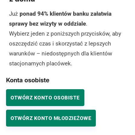
Oddział w Batorzu
Już
ponad 94% klientów banku załatwia
Bank Spółdzielczy w Kielcach Punkt Kasowy w
sprawy bez wizyty w oddziale
.
Bejscach
Wybierz jeden z poniższych przycisków, aby
Bank Spółdzielczy w Skierniewicach Punkt Obsługi
oszczędzić czas i skorzystać z lepszych
Klienta w Bełchowie
warunków – niedostępnych dla klientów
Oddziały banków spółdzielczych z grupy BPS w
stacjonarnych placówek.
Bełżycach
Bank Spółdzielczy Czechowice-Dziedzice-Bestwina
Konta osobiste
Filia w Bestwinie
Oddziały banków spółdzielczych z grupy BPS w
OTWÓRZ KONTO OSOBISTE
Będzinie
Bank Spółdzielczy w Zgierzu Punkt Obsługi
OTWÓRZ KONTO MŁODZIEŻOWE
Bankowej w Giecznie
Bank Spółdzielczy w Białej Punkt Kasowy w Białej