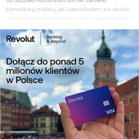
Do oddziału można łatwo dotrzeć zarówno
komunikacją miejską, jak i samochodem, a w okolicy
znajduje się wiele punktów handlowo-usługowych, w
tym popularna sieć Żabka.
(zgłoś, jeśli ten opis wprowadza w błąd)