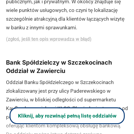
publicznym, jak i prywatnym. W okolicy znajduje się
wiele punktów usługowych, co czyni tę lokalizację
szczególnie atrakcyjną dla klientów łączących wizytę
w banku z innymi sprawunkami.
(zgłoś, jeśli ten opis wprowadza w błąd)
Bank Spółdzielczy w Szczekocinach
Oddział w Zawierciu
Oddział Banku Spółdzielczego w Szczekocinach
zlokalizowany jest przy ulicy Paderewskiego w
Zawierciu, w bliskiej odległości od supermarketu
Kaufland oraz piekarni KŁOS. Placówka jest czynna od
Kliknij, aby rozwinąć pełną listę oddziałów
poniedziałku do piątku w godzinach 8:00-15:45,
oferując klientom kompleksową obsługę bankową.