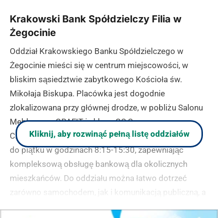
Krakowski Bank Spółdzielczy Filia w
Żegocinie
Oddział Krakowskiego Banku Spółdzielczego w
Żegocinie mieści się w centrum miejscowości, w
bliskim sąsiedztwie zabytkowego Kościoła św.
Mikołaja Biskupa. Placówka jest dogodnie
zlokalizowana przy głównej drodze, w pobliżu Salonu
Meblowego GRAFIT i sklepu GS Samopomoc
Kliknij, aby rozwinąć pełną listę oddziałów
Chłopska. Bank obsługuje klientów od poniedziałku
do piątku w godzinach 8:15-15:30, zapewniając
kompleksową obsługę bankową dla okolicznych
mieszkańców. Do oddziału można łatwo dotrzeć
zarówno samochodem, jak i komunikacją publiczną, a
w okolicy znajduje się wiele punktów handlowo-