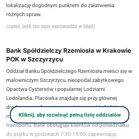
lokalizację dogodnym punktem do załatwienia
różnych spraw.
(zgłoś, jeśli ten opis wprowadza w błąd)
Bank Spółdzielczy Rzemiosła w Krakowie
POK w Szczyrzycu
Oddział Banku Spółdzielczego Rzemiosła mieści się w
malowniczym Szczyrzycu, nieopodal zabytkowego
Opactwa Cystersów i popularnej Lodziarni
Lodolandia. Placówka znajduje się przy głównej
drodze prowadzącej przez miejscowość, do której
Kliknij, aby rozwinąć pełną listę oddziałów
można dojechać autobusem lub własnym środkiem
transportu. Bank obsługuje klientów od poniedziałku
do piątku w godzinach 7:30-15:00, zapewniając