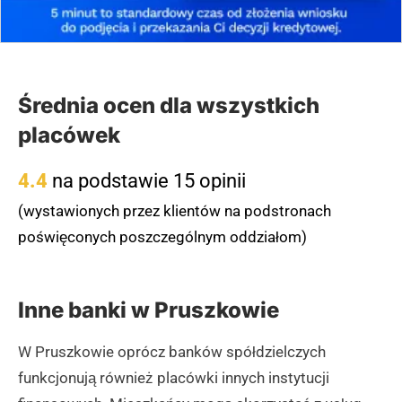
Mickiewicza, a przed bankiem znajduje się niewielki
parking dla klientów.
(zgłoś, jeśli ten opis wprowadza w błąd)
Średnia ocen dla wszystkich
placówek
4.4
na podstawie 15 opinii
(wystawionych przez klientów na podstronach
poświęconych poszczególnym oddziałom)
Inne banki w Pruszkowie
W Pruszkowie oprócz banków spółdzielczych
funkcjonują również placówki innych instytucji