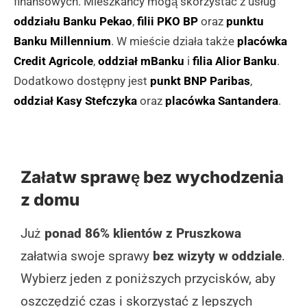
finansowych. Mieszkańcy mogą skorzystać z usług
oddziału Banku Pekao
,
filii PKO BP
oraz
punktu
Banku Millennium
. W mieście działa także
placówka
Credit Agricole
,
oddział mBanku
i
filia Alior Banku
.
Dodatkowo dostępny jest
punkt BNP Paribas
,
oddział Kasy Stefczyka
oraz
placówka Santandera
.
Załatw sprawę bez wychodzenia
z domu
Już
ponad 86% klientów z Pruszkowa
załatwia swoje sprawy
bez wizyty w oddziale
.
Wybierz jeden z poniższych przycisków, aby
oszczędzić czas i skorzystać z lepszych