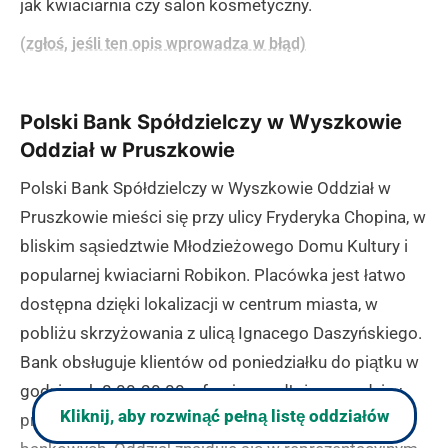
jak kwiaciarnia czy salon kosmetyczny.
(zgłoś, jeśli ten opis wprowadza w błąd)
Polski Bank Spółdzielczy w Wyszkowie
Oddział w Pruszkowie
Polski Bank Spółdzielczy w Wyszkowie Oddział w
Pruszkowie mieści się przy ulicy Fryderyka Chopina, w
bliskim sąsiedztwie Młodzieżowego Domu Kultury i
popularnej kwiaciarni Robikon. Placówka jest łatwo
dostępna dzięki lokalizacji w centrum miasta, w
pobliżu skrzyżowania z ulicą Ignacego Daszyńskiego.
Bank obsługuje klientów od poniedziałku do piątku w
godzinach 8:00-20:00, oferując wydłużone godziny
Kliknij, aby rozwinąć pełną listę oddziałów
pracy w porównaniu do standardowych placówek