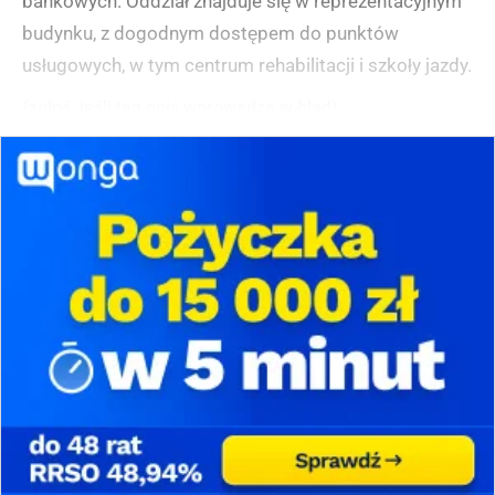
bankowych. Oddział znajduje się w reprezentacyjnym
budynku, z dogodnym dostępem do punktów
usługowych, w tym centrum rehabilitacji i szkoły jazdy.
(zgłoś, jeśli ten opis wprowadza w błąd)
Bank Spółdzielczy w Raszynie Filia w
Pruszkowie-Żbikowie
Filia Banku Spółdzielczego w Raszynie znajduje się w
dzielnicy Żbików w Pruszkowie przy ulicy Łączniczek
AK, w sąsiedztwie Poczty Polskiej i sklepu
spożywczego "Przyjazny Sklep". Placówka jest
dostępna dla klientów w dni robocze, przy czym w
poniedziałki i wtorki w godzinach 9:15-16:45, a od
środy do piątku w godzinach 8:15-15:45. Do oddziału
można łatwo dotrzeć od strony ulic Narodowej i