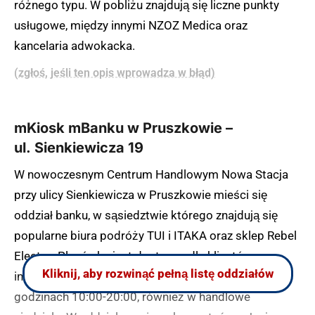
różnego typu. W pobliżu znajdują się liczne punkty
usługowe, między innymi NZOZ Medica oraz
kancelaria adwokacka.
(zgłoś, jeśli ten opis wprowadza w błąd)
mKiosk mBanku w Pruszkowie –
ul. Sienkiewicza 19
W nowoczesnym Centrum Handlowym Nowa Stacja
przy ulicy Sienkiewicza w Pruszkowie mieści się
oddział banku, w sąsiedztwie którego znajdują się
popularne biura podróży TUI i ITAKA oraz sklep Rebel
Electro. Placówka jest dostępna dla klientów
Kliknij, aby rozwinąć pełną listę oddziałów
indywidualnych przez siedem dni w tygodniu w
godzinach 10:00-20:00, również w handlowe