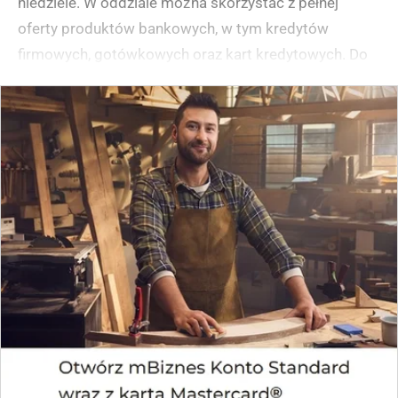
niedziele. W oddziale można skorzystać z pełnej
oferty produktów bankowych, w tym kredytów
firmowych, gotówkowych oraz kart kredytowych. Do
centrum handlowego można wygodnie dojechać
komunikacją miejską lub samochodem, korzystając z
przestronnego parkingu dostępnego dla klientów.
(zgłoś, jeśli ten opis wprowadza w błąd)