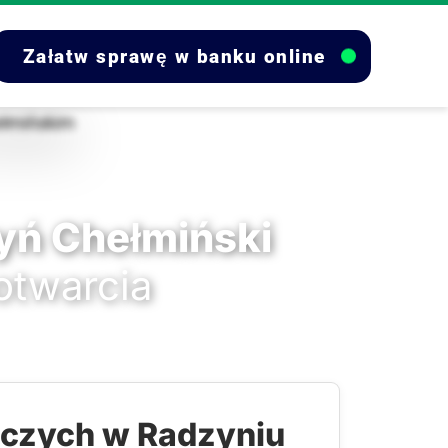
Załatw sprawę w banku online
yń Chełmiński
 otwarcia
lczych w Radzyniu