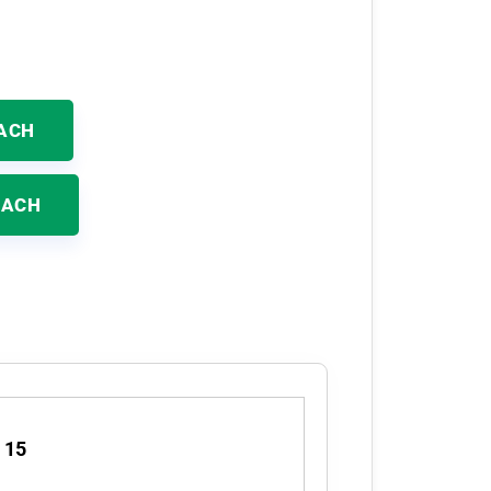
ACH
KACH
 15