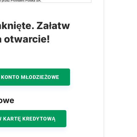
knięte. Załatw
a otwarcie!
 KONTO MŁODZIEŻOWE
kowe
 KARTĘ KREDYTOWĄ