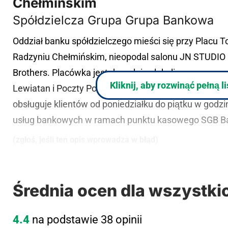
Chełmińskim
Spółdzielcza Grupa Grupa Bankowa
Oddział banku spółdzielczego mieści się przy Placu
Radzyniu Chełmińskim, nieopodal salonu JN STUDIO i
Brothers. Placówka jest dogodnie zlokalizowana w ce
Kliknij, aby rozwinąć pełną l
Lewiatan i Poczty Polskiej, z łatwym dojazdem od st
obsługuje klientów od poniedziałku do piątku w godzi
usług bankowych w ramach punktu kasowego SGB Ban
(zgłoś, jeśli ten opis wprowadza w błąd)
Średnia ocen dla wszystki
4.4
na podstawie 38 opinii