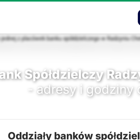
ank Spółdzielczy Radz
- adresy i godziny
Oddziały banków spółdzie