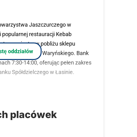
 Towarzystwa Jaszczurczego w
 popularnej restauracji Kebab
ntrum miasta, w pobliżu sklepu
istę oddziałów
rony ulicy Ludwika Waryńskiego. Bank
nach 7:30-14:00, oferując pełen zakres
ku Spółdzielczego w Łasinie.
ch placówek