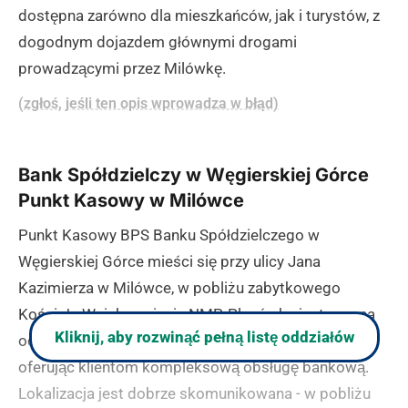
dostępna zarówno dla mieszkańców, jak i turystów, z
dogodnym dojazdem głównymi drogami
prowadzącymi przez Milówkę.
(zgłoś, jeśli ten opis wprowadza w błąd)
Bank Spółdzielczy w Węgierskiej Górce
Punkt Kasowy w Milówce
Punkt Kasowy BPS Banku Spółdzielczego w
Węgierskiej Górce mieści się przy ulicy Jana
Kazimierza w Milówce, w pobliżu zabytkowego
Kościoła Wniebowzięcia NMP. Placówka jest czynna
Kliknij, aby rozwinąć pełną listę oddziałów
od poniedziałku do piątku w godzinach 10:00-16:00,
oferując klientom kompleksową obsługę bankową.
Lokalizacja jest dobrze skomunikowana - w pobliżu