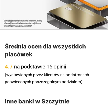
komunikacją miejską, jak i samochodem, korzystając
z pobliskich miejsc parkingowych.
(zgłoś, jeśli ten opis wprowadza w błąd)
Średnia ocen dla wszystkich
placówek
4.7
na podstawie 16 opinii
(wystawionych przez klientów na podstronach
poświęconych poszczególnym oddziałom)
Inne banki w Szczytnie