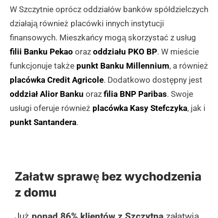
W Szczytnie oprócz oddziałów banków spółdzielczych
działają również placówki innych instytucji
finansowych. Mieszkańcy mogą skorzystać z usług
filii Banku Pekao
oraz
oddziału PKO BP
. W mieście
funkcjonuje także
punkt Banku Millennium
, a również
placówka Credit Agricole
. Dodatkowo dostępny jest
oddział Alior Banku
oraz
filia BNP Paribas
. Swoje
usługi oferuje również
placówka Kasy Stefczyka
, jak i
punkt Santandera
.
Załatw sprawę bez wychodzenia
z domu
Już
ponad 86% klientów z Szczytna
załatwia