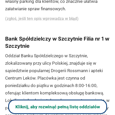
własny parking dla klientów, co znacznie ułatwia
załatwianie spraw finansowych.
(zgłoś, jeśli ten opis wprowadza w błąd)
Bank Spółdzielczy w Szczytnie Filia nr 1 w
Szczytnie
Oddział Banku Spółdzielczego w Szczytnie,
zlokalizowany przy ulicy Polskiej, znajduje się w
sąsiedztwie popularnej Drogerii Rossmann i apteki
Centrum Leków. Placówka jest czynna od
poniedziałku do piątku w godzinach 8:00-16:00,
oferując klientom kompleksową obsługę bankową.
Lokalizacja banku jest dogodna - w centrum miasta, w
Kliknij, aby rozwinąć pełną listę oddziałów
pobliżu klubu muzycznego Agaton 2 i kancelarii radcy