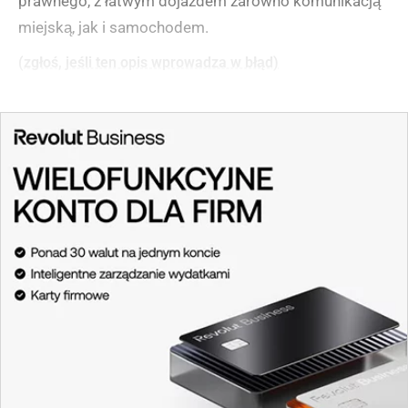
prawnego, z łatwym dojazdem zarówno komunikacją
miejską, jak i samochodem.
(zgłoś, jeśli ten opis wprowadza w błąd)
Bank Spółdzielczy w Szczytnie Filia nr 2
w Szczytnie
Bank Spółdzielczy w Szczytnie Filia nr 2 mieści się
przy Placu Juranda, w pobliżu ronda im. Honorowych
Dawców Krwi PCK oraz ulicy Kościuszki. Placówka
jest dogodnie zlokalizowana w centrum miasta, w
sąsiedztwie popularnej Herbatowni oraz kwiaciarni
Gabi, co ułatwia odnalezienie banku nowym klientom.
Oddział jest czynny od poniedziałku do piątku w
godzinach 8:00-16:00, oferując pełen zakres usług
bankowych. Do banku można łatwo dotrzeć zarówno