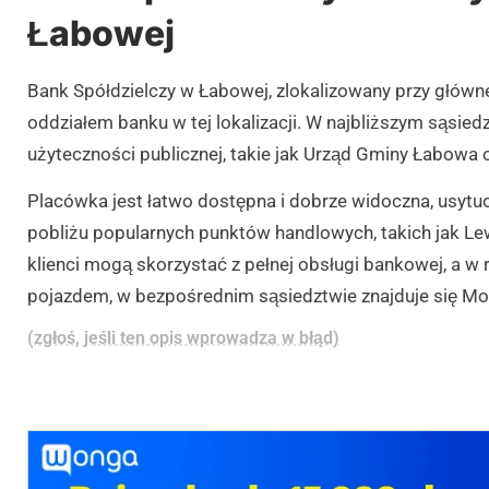
Łabowej
Bank Spółdzielczy w Łabowej, zlokalizowany przy główne
oddziałem banku w tej lokalizacji. W najbliższym sąsied
użyteczności publicznej, takie jak Urząd Gminy Łabow
Placówka jest łatwo dostępna i dobrze widoczna, usyt
pobliżu popularnych punktów handlowych, takich jak Lew
klienci mogą skorzystać z pełnej obsługi bankowej, a w
pojazdem, w bezpośrednim sąsiedztwie znajduje się Mob
(zgłoś, jeśli ten opis wprowadza w błąd)