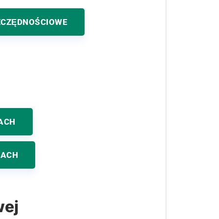
ZCZĘDNOŚCIOWE
ACH
KACH
wej