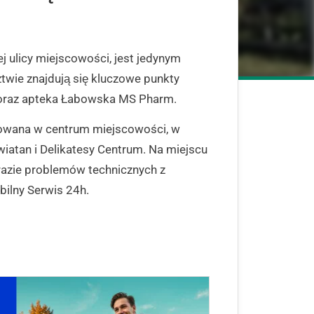
j ulicy miejscowości, jest jedynym
ztwie znajdują się kluczowe punkty
a oraz apteka Łabowska MS Pharm.
uowana w centrum miejscowości, w
iatan i Delikatesy Centrum. Na miejscu
 razie problemów technicznych z
ilny Serwis 24h.