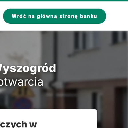
Wróć na główną stronę banku
Wyszogród
 otwarcia
lczych w