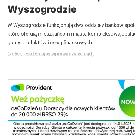
Wyszogrodzie
W Wyszogrodzie funkcjonują dwa oddziały banków spółd
które oferują mieszkańcom miasta kompleksową obsług
gamy produktów i usług finansowych.
(zgłoś, jeśli ten opis wprowadza w błąd)