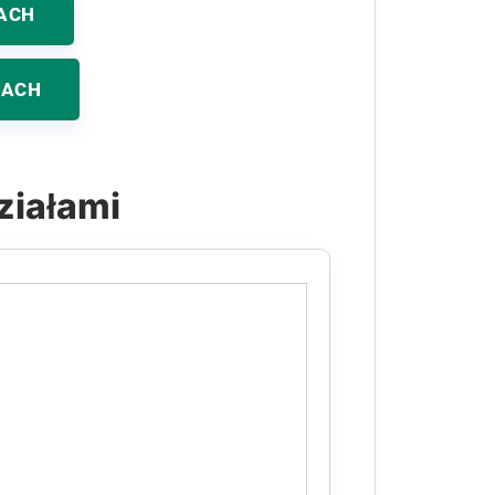
ACH
KACH
ziałami