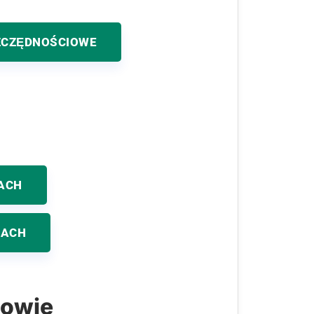
ZCZĘDNOŚCIOWE
ACH
KACH
bowie