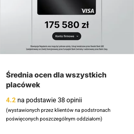
wiele punktów handlowo-usługowych, w tym hostel i
piekarnia.
(zgłoś, jeśli ten opis wprowadza w błąd)
Średnia ocen dla wszystkich
placówek
4.2
na podstawie 38 opinii
(wystawionych przez klientów na podstronach
poświęconych poszczególnym oddziałom)