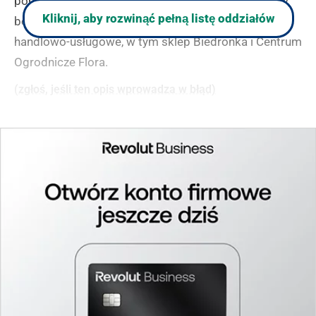
poniedziałku do piątku w godzinach 9:00-15:30, a w
Kliknij, aby rozwinąć pełną listę oddziałów
bezpośrednim sąsiedztwie znajdują się liczne punkty
handlowo-usługowe, w tym sklep Biedronka i Centrum
Ogrodnicze Flora.
(zgłoś, jeśli ten opis wprowadza w błąd)
Bank Spółdzielczy w Żaganiu POK w
Żaganiu
Bank Spółdzielczy w Żaganiu znajduje się przy ulicy
Sportowej, w sąsiedztwie popularnej siłowni Fitness
Club "Power Zone" oraz sklepu Biedronka. Placówka
jest dostępna dla klientów od poniedziałku do piątku
w godzinach 9:00-15:30, oferując pełen zakres usług
bankowych. Lokalizacja jest łatwo dostępna dzięki
bliskości ulicy Konopnickiej, a w okolicy znajduje się