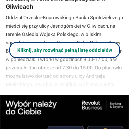
Gliwicach
Oddział Orzesko-Knurowskiego Banku Spółdzielczego
mieści się przy ulicy Jasnogórskiej w Gliwicach, na
terenie Osiedla Wojska Polskiego, w bliskim
sąsiedztwie popularnej Kawiarni Kafar Palarnia Kawy.
Kliknij, aby rozwinąć pełną listę oddziałów
Bank jest czynny od poniedziałku do piątku, przy czym
w poniedziałki i wtorki w godzinach 9:30-17:00, a w
pozostałe dni robocze od 7:30 do 15:00. Do placówki
można łatwo dotrzeć od strony ulicy Andrzeja
Mielęckiego, a w okolicy znajdują się liczne punkty
usługowe, w tym restauracja Ormiańska i Hostel
Gliwice.
(zgłoś, jeśli ten opis wprowadza w błąd)