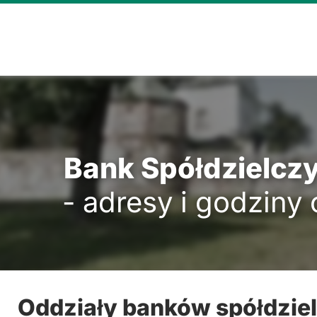
Bank Spółdzielcz
- adresy i godziny
Oddziały banków spółdzie