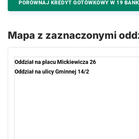
PORÓWNAJ KREDYT GOTÓWKOWY W 19 BAN
Mapa z zaznaczonymi odd
Oddział na placu Mickiewicza 26
Oddział na ulicy Gminnej 14/2