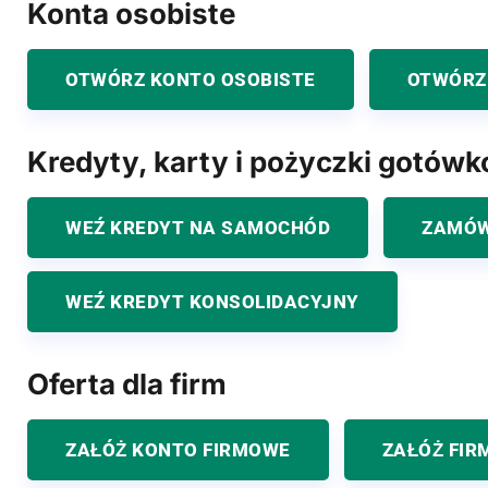
Konta osobiste
OTWÓRZ KONTO OSOBISTE
OTWÓRZ
Kredyty, karty i pożyczki gotów
WEŹ KREDYT NA SAMOCHÓD
ZAMÓW
WEŹ KREDYT KONSOLIDACYJNY
Oferta dla firm
ZAŁÓŻ KONTO FIRMOWE
ZAŁÓŻ FIR