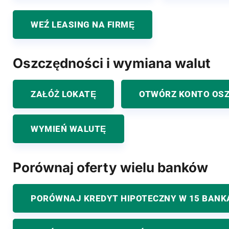
WEŹ LEASING NA FIRMĘ
Oszczędności i wymiana walut
ZAŁÓŻ LOKATĘ
OTWÓRZ KONTO OS
WYMIEŃ WALUTĘ
Porównaj oferty wielu banków
PORÓWNAJ KREDYT HIPOTECZNY W 15 BANK