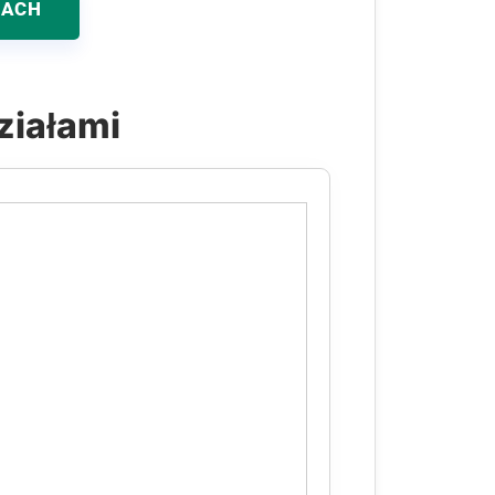
KACH
ziałami