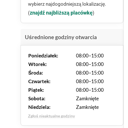
wybierz najdogodniejszą lokalizację.
znajdź najbliższą placówkę
(
)
Uśrednione godziny otwarcia
Poniedziałek:
08:00–15:00
Wtorek:
08:00–15:00
Środa:
08:00–15:00
Czwartek:
08:00–15:00
Piątek:
08:00–15:00
Sobota:
Zamknięte
Niedziela:
Zamknięte
Zgłoś nieaktualne godziny