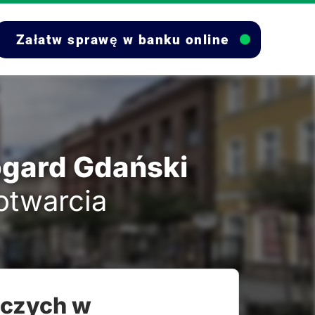
Załatw sprawę w banku online
ogard Gdański
 otwarcia
lczych w