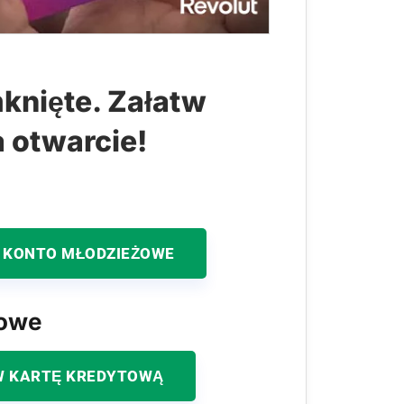
knięte. Załatw
a otwarcie!
 KONTO MŁODZIEŻOWE
kowe
 KARTĘ KREDYTOWĄ