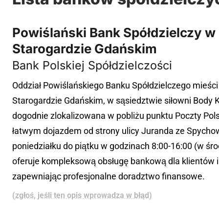
Powiślański Bank Spółdzielczy w 
Starogardzie Gdańskim
Bank Polskiej Spółdzielczości
Oddział Powiślańskiego Banku Spółdzielczego mieści s
Starogardzie Gdańskim, w sąsiedztwie siłowni Body K
dogodnie zlokalizowana w pobliżu punktu Poczty Pols
łatwym dojazdem od strony ulicy Juranda ze Spychow
poniedziałku do piątku w godzinach 8:00-16:00 (w środy
oferuje kompleksową obsługę bankową dla klientów i
zapewniając profesjonalne doradztwo finansowe.
(zgłoś, jeśli ten opis wprowadza w błąd)