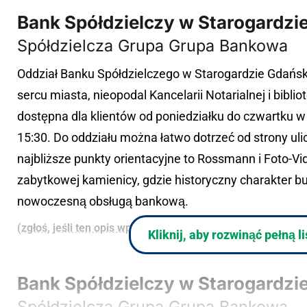
Bank Spółdzielczy w Starogardz
Spółdzielcza Grupa Grupa Bankowa
Oddział Banku Spółdzielczego w Starogardzie Gdańs
sercu miasta, nieopodal Kancelarii Notarialnej i biblio
dostępna dla klientów od poniedziałku do czwartku w 
15:30. Do oddziału można łatwo dotrzeć od strony uli
najbliższe punkty orientacyjne to Rossmann i Foto-Vi
zabytkowej kamienicy, gdzie historyczny charakter bu
nowoczesną obsługą bankową.
(zgłoś, jeśli ten opis wprowadza w błąd)
Kliknij, aby rozwinąć pełną l
Bank Spółdzielczy w Starogardzie
Spółdzielcza Grupa Grupa Bankowa