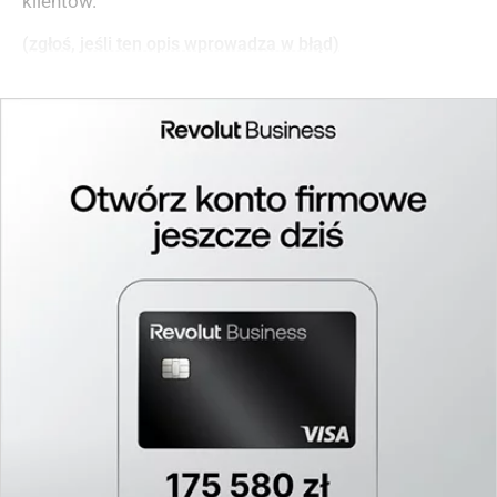
klientów.
(zgłoś, jeśli ten opis wprowadza w błąd)