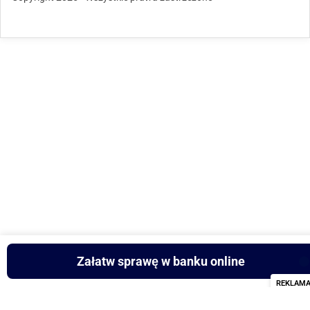
Załatw sprawę w banku online
REKLAM