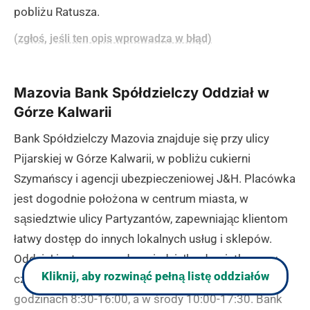
pobliżu Ratusza.
(zgłoś, jeśli ten opis wprowadza w błąd)
Mazovia Bank Spółdzielczy Oddział w
Górze Kalwarii
Bank Spółdzielczy Mazovia znajduje się przy ulicy
Pijarskiej w Górze Kalwarii, w pobliżu cukierni
Szymańscy i agencji ubezpieczeniowej J&H. Placówka
jest dogodnie położona w centrum miasta, w
sąsiedztwie ulicy Partyzantów, zapewniając klientom
łatwy dostęp do innych lokalnych usług i sklepów.
Oddział jest czynny od poniedziałku do piątku, przy
Kliknij, aby rozwinąć pełną listę oddziałów
czym w poniedziałek, wtorek, czwartek i piątek w
godzinach 8:30-16:00, a w środy 10:00-17:30. Bank