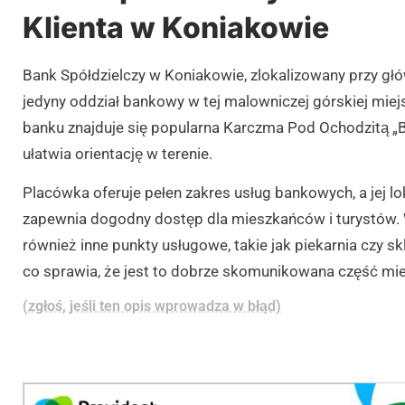
Klienta w Koniakowie
Bank Spółdzielczy w Koniakowie, zlokalizowany przy gł
jedyny oddział bankowy w tej malowniczej górskiej mi
banku znajduje się popularna Karczma Pod Ochodzitą „Bo
ułatwia orientację w terenie.
Placówka oferuje pełen zakres usług bankowych, a jej l
zapewnia dogodny dostęp dla mieszkańców i turystów. W 
również inne punkty usługowe, takie jak piekarnia czy sk
co sprawia, że jest to dobrze skomunikowana część mi
(zgłoś, jeśli ten opis wprowadza w błąd)