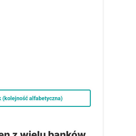
k (kolejność alfabetyczna)
eden z wielu banków