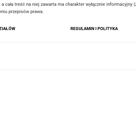
le, a cała treść na niej zawarta ma charakter wyłącznie informacyjny
Oddziały Creadit Agricole w Częstochowie
ieniu przepisów prawa.
Placówka partnerska w Darłowie
DZIAŁÓW
REGULAMIN I POLITYKA
Placówka bankowa w Dąbrowie Górniczej
Placówka bankowa w Dębicy
Placówka partnerska w Dęblinie
Placówka partnerska w Dobrym Mieście
Placówka partnerska w Drawsku Pomorskim
Placówka partnerska w Drezdenku
Placówka partnerska w Działdowie
Placówka bankowa w Dzierżoniowie
Placówka bankowa w Elblągu