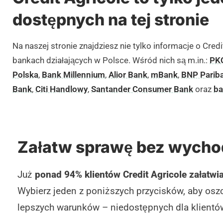
Placówka bankowa w Bolesławcu
dostępnych na tej stronie
Placówka partnerska w Braniewie
Na naszej stronie znajdziesz nie tylko informacje o Credi
Placówka partnerska w Brodnicy
bankach działających w Polsce. Wśród nich są m.in.:
PK
Placówka bankowa w Brzegiem
Polska
,
Bank Millennium
,
Alior Bank
,
mBank
,
BNP Parib
Bank
,
Citi Handlowy
,
Santander Consumer Bank
oraz
ba
Placówka partnerska w Brzezinach
Placówka bankowa w Busku-Zdroju
Oddziały Creadit Agricole w Bydgoszczy
Załatw sprawę bez wycho
Placówka bankowa w Bytomiu
Placówka partnerska w Bytowie
Już
ponad 94% klientów Credit Agricole załatwi
Placówka bankowa w Chełmie
Wybierz jeden z poniższych przycisków, aby oszc
lepszych warunków – niedostępnych dla klientó
Placówka partnerska w Chełmnie