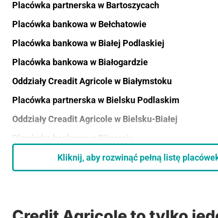
Placówka partnerska w Bartoszycach
Placówka bankowa w Bełchatowie
Placówka bankowa w Białej Podlaskiej
Placówka bankowa w Białogardzie
Oddziały Creadit Agricole w Białymstoku
Placówka partnerska w Bielsku Podlaskim
Oddziały Creadit Agricole w Bielsku-Białej
Placówka bankowa w Biłgoraju
Placówka partnerska w Biskupcu
Kliknij, aby rozwinąć pełną listę placówe
Placówka partnerska w Błaszkach
Placówka partnerska w Błoniu
Credit Agricole to tylko j
Placówka partnerska w Bochni