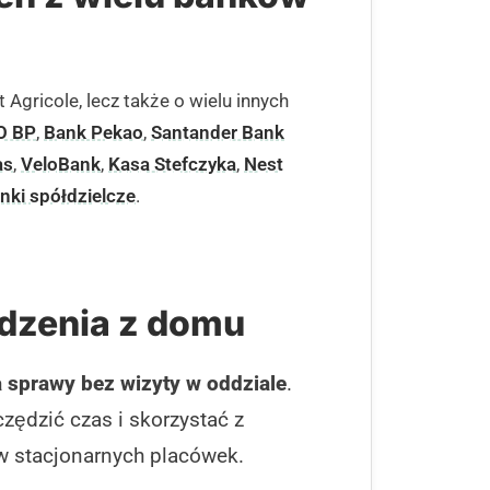
t Agricole, lecz także o wielu innych
O BP
,
Bank Pekao
,
Santander Bank
as
,
VeloBank
,
Kasa Stefczyka
,
Nest
nki spółdzielcze
.
dzenia z domu
a sprawy bez wizyty w oddziale
.
zędzić czas i skorzystać z
w stacjonarnych placówek.