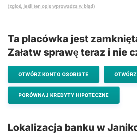
(zgłoś, jeśli ten opis wprowadza w błąd)
Ta placówka jest zamknięt
Załatw sprawę teraz i nie c
OTWÓRZ KONTO OSOBISTE
OTWÓRZ
PORÓWNAJ KREDYTY HIPOTECZNE
Lokalizacja banku w Janik