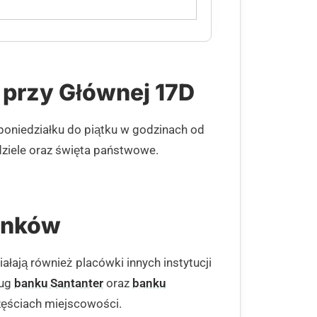
 przy Głównej 17D
poniedziałku do piątku w godzinach od
dziele oraz święta państwowe.
banków
łają również placówki innych instytucji
ług
banku Santanter
oraz
banku
częściach miejscowości.