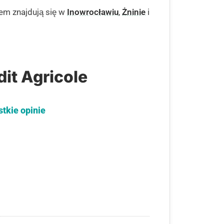
wem znajdują się w
Inowrocławiu
,
Żninie
i
it Agricole
stkie opinie