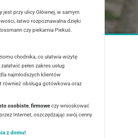
y jest przy ulicy Głównej, w samym
wości, łatwo rozpoznawalna dzięki
ossmann czy piekarnia Piekuś.
omu chodnika, co ułatwia wizytę
ałatwić pełen zakres usług
 dla najmłodszych klientów
st również obsługa gotówkowa oraz
nto osobiste
,
firmowe
czy wnioskować
rzez Internet, oszczędzając swój cenny
nia z domu!