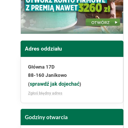
Adres oddziału
Główna 17D
88-160 Janikowo
sprawdź jak dojechać
(
)
Zgłoś błędny adres
Godziny otwarcia