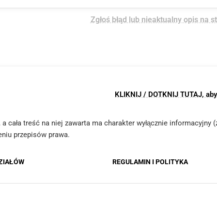
Zgłoś błąd lub nieaktualny opis na s
KLIKNIJ / DOTKNIJ TUTAJ, aby z
le, a cała treść na niej zawarta ma charakter wyłącznie informacyjny
ieniu przepisów prawa.
DZIAŁÓW
REGULAMIN I POLITYKA