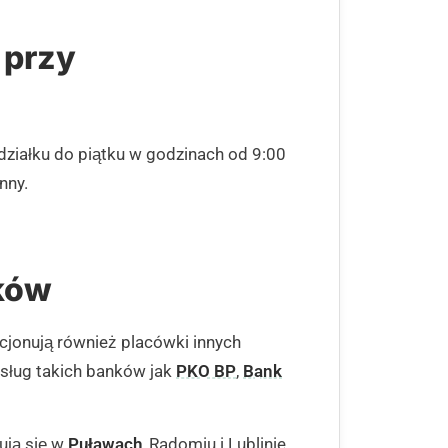
 przy
ziałku do piątku w godzinach od 9:00
nny.
nków
cjonują również placówki innych
usług takich banków jak
PKO BP
,
Bank
ują się w
Puławach
, Radomiu i Lublinie.