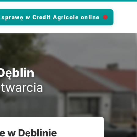
 sprawę w Credit Agricole online
Dęblin
otwarcia
e w Dęblinie