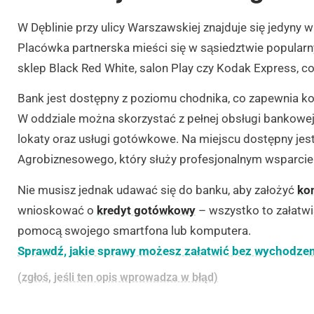
W Dęblinie przy ulicy Warszawskiej znajduje się jedyny w
Placówka partnerska mieści się w sąsiedztwie popularn
sklep Black Red White, salon Play czy Kodak Express, co z
Bank jest dostępny z poziomu chodnika, co zapewnia k
W oddziale można skorzystać z pełnej obsługi bankowej,
lokaty oraz usługi gotówkowe. Na miejscu dostępny jest
Agrobiznesowego, który służy profesjonalnym wsparcie
Nie musisz jednak udawać się do banku, aby założyć
ko
wnioskować o
kredyt gotówkowy
– wszystko to załatw
pomocą swojego smartfona lub komputera.
Sprawdź, jakie sprawy możesz załatwić bez wychodze
(zgłoś, jeśli ten opis wprowadza w błąd)