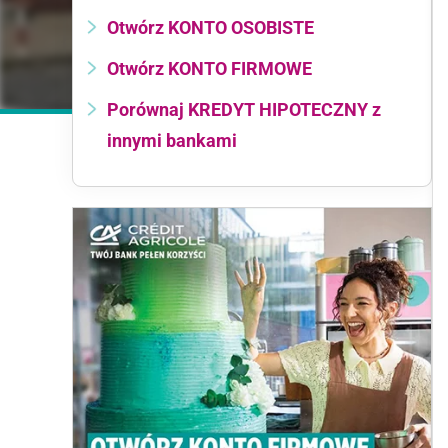
Otwórz KONTO OSOBISTE
Otwórz KONTO FIRMOWE
Porównaj KREDYT HIPOTECZNY z
innymi bankami