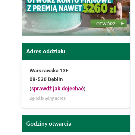
Adres oddziału
Warszawska 13E
08-530 Dęblin
sprawdź jak dojechać
(
)
Zgłoś błędny adres
Godziny otwarcia