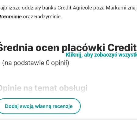
ajbliższe oddziały banku Credit Agricole poza Markami zna
ołominie
oraz Radzyminie.
Średnia ocen placówki Credit
Kliknij, aby zobaczyć wszyst
0
(na podstawie 0 opinii)
Opinie na temat obsługi
Dodaj swoją własną recenzje