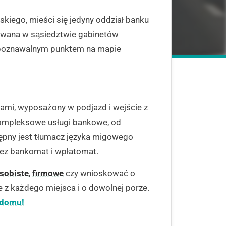
kiego, mieści się jedyny oddział banku
owana w sąsiedztwie gabinetów
ozpoznawalnym punktem na mapie
iami, wyposażony w podjazd i wejście z
ompleksowe usługi bankowe, od
ępny jest tłumacz języka migowego
zez bankomat i wpłatomat.
sobiste
,
firmowe
czy wnioskować o
 z każdego miejsca i o dowolnej porze.
 domu!