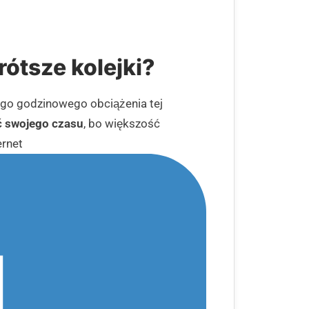
rótsze kolejki?
ego godzinowego obciążenia tej
ić swojego czasu
, bo większość
ernet