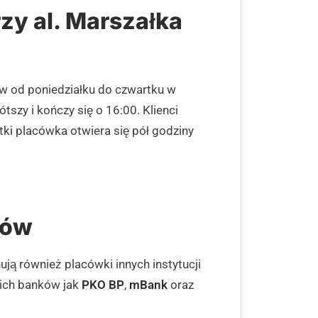
zy al. Marszałka
ów od poniedziałku do czwartku w
tszy i kończy się o 16:00. Klienci
tki placówka otwiera się pół godziny
ków
ją również placówki innych instytucji
kich banków jak
PKO BP
,
mBank
oraz