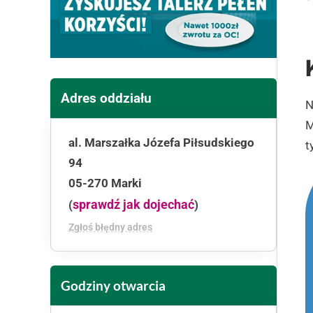
Adres oddziału
N
M
al. Marszałka Józefa Piłsudskiego
t
94
05-270 Marki
sprawdź jak dojechać
(
)
Zgłoś błędny adres
Godziny otwarcia