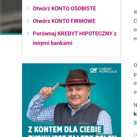
Otwórz KONTO OSOBISTE
W
Otwórz KONTO FIRMOWE
C
m
Porównaj KREDYT HIPOTECZNY z
m
innymi bankami
O
p
o
o
N
k
S
(