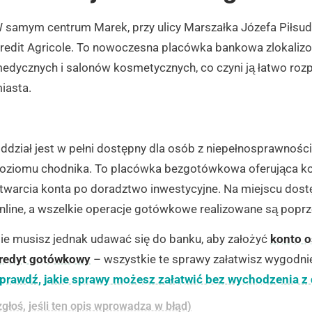
 samym centrum Marek, przy ulicy Marszałka Józefa Piłsuds
redit Agricole. To nowoczesna placówka bankowa zlokaliz
edycznych i salonów kosmetycznych, co czyni ją łatwo r
iasta.
ddział jest w pełni dostępny dla osób z niepełnosprawnośc
oziomu chodnika. To placówka bezgotówkowa oferująca k
twarcia konta po doradztwo inwestycyjne. Na miejscu dost
nline, a wszelkie operacje gotówkowe realizowane są popr
ie musisz jednak udawać się do banku, aby założyć
konto o
redyt gotówkowy
– wszystkie te sprawy załatwisz wygodnie
prawdź, jakie sprawy możesz załatwić bez wychodzenia z
zgłoś, jeśli ten opis wprowadza w błąd)