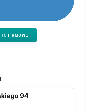
NTO FIRMOWE
h
skiego 94