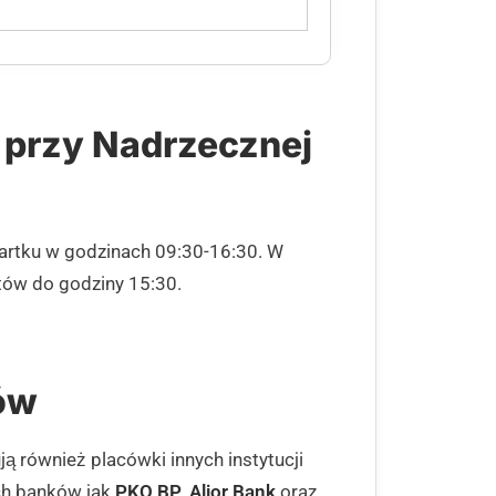
 przy Nadrzecznej
wartku w godzinach 09:30-16:30. W
ntów do godziny 15:30.
ków
ą również placówki innych instytucji
ch banków jak
PKO BP
,
Alior Bank
oraz