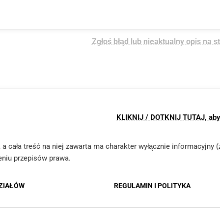
Zgłoś błąd lub nieaktualny opis na s
KLIKNIJ / DOTKNIJ TUTAJ, aby z
le, a cała treść na niej zawarta ma charakter wyłącznie informacyjny
ieniu przepisów prawa.
DZIAŁÓW
REGULAMIN I POLITYKA