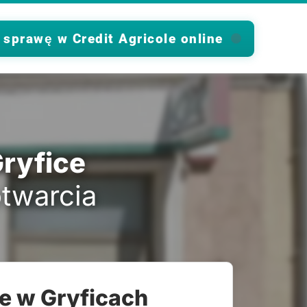
 sprawę w Credit Agricole online
Gryfice
otwarcia
le w Gryficach