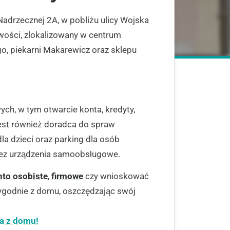
 Nadrzecznej 2A, w pobliżu ulicy Wojska
owości, zlokalizowany w centrum
, piekarni Makarewicz oraz sklepu
ch, w tym otwarcie konta, kredyty,
est również doradca do spraw
a dzieci oraz parking dla osób
rzez urządzenia samoobsługowe.
nto osobiste
,
firmowe
czy wnioskować
ygodnie z domu, oszczędzając swój
ia z domu!