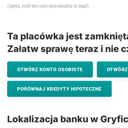
(zgłoś, jeśli ten opis wprowadza w błąd)
Ta placówka jest zamknięt
Załatw sprawę teraz i nie c
OTWÓRZ KONTO OSOBISTE
OTWÓRZ
PORÓWNAJ KREDYTY HIPOTECZNE
Lokalizacja banku w Gryfi