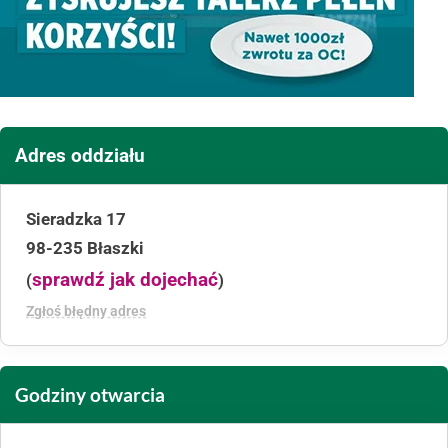
Adres oddziału
Sieradzka 17
98-235 Błaszki
sprawdź jak dojechać
(
)
Zgłoś błędny adres
Godziny otwarcia