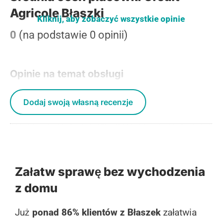
Agricole Błaszki
Kliknij, aby zobaczyć wszystkie opinie
0
(na podstawie 0 opinii)
Opinie na temat obsługi
Dodaj swoją własną recenzje
Załatw sprawę bez wychodzenia
z domu
Już
ponad 86% klientów z Błaszek
załatwia