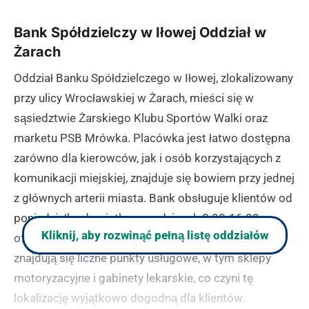
Bank Spółdzielczy w Iłowej Oddział w
Żarach
Oddział Banku Spółdzielczego w Iłowej, zlokalizowany
przy ulicy Wrocławskiej w Żarach, mieści się w
sąsiedztwie Żarskiego Klubu Sportów Walki oraz
marketu PSB Mrówka. Placówka jest łatwo dostępna
zarówno dla kierowców, jak i osób korzystających z
komunikacji miejskiej, znajduje się bowiem przy jednej
z głównych arterii miasta. Bank obsługuje klientów od
poniedziałku do piątku w godzinach 8:00-16:00,
Kliknij, aby rozwinąć pełną listę oddziałów
oferując pełen zakres usług bankowych. W pobliżu
znajdują się liczne punkty usługowe, w tym sklepy
motoryzacyjne i gabinety lekarskie, co czyni tę
lokalizację wyjątkowo dogodną dla klientów.