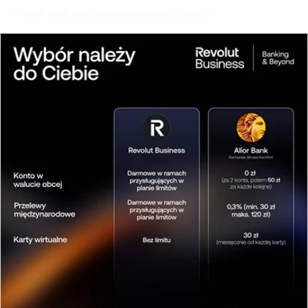
(zgłoś, jeśli ten opis wprowadza w błąd)
Bank Spółdzielczy w Iłowej Punkt Obsługi
Klienta w Żarach
Punkt Obsługi Klienta BPS Banku Spółdzielczego
mieści się przy ulicy Moniuszki w Żarach, w
sąsiedztwie sklepu Action i popularnej restauracji
Kebab u Deniza. Placówka jest czynna od
poniedziałku do piątku w godzinach 8:00-16:00. Do
oddziału można wygodnie dotrzeć zarówno środkami
komunikacji miejskiej, jak i samochodem, korzystając
z ulicy Strzelców jako drogi dojazdowej.
(zgłoś, jeśli ten opis wprowadza w błąd)