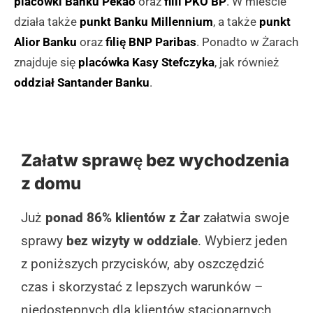
placówki Banku Pekao
oraz
filii PKO BP
. W mieście
działa także
punkt Banku Millennium
, a także
punkt
Alior Banku
oraz
filię BNP Paribas
. Ponadto w Żarach
znajduje się
placówka Kasy Stefczyka
, jak również
oddział Santander Banku
.
Załatw sprawę bez wychodzenia
z domu
Już
ponad 86% klientów z Żar
załatwia swoje
sprawy
bez wizyty w oddziale
. Wybierz jeden
z poniższych przycisków, aby oszczędzić
czas i skorzystać z lepszych warunków –
niedostępnych dla klientów stacjonarnych