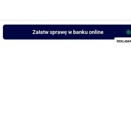
Załatw sprawę w banku online
REKLAM