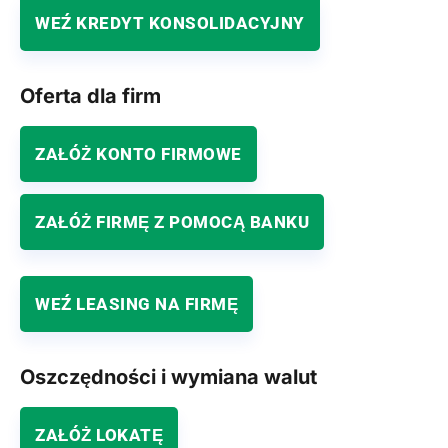
WEŹ KREDYT KONSOLIDACYJNY
Oferta dla firm
ZAŁÓŻ KONTO FIRMOWE
ZAŁÓŻ FIRMĘ Z POMOCĄ BANKU
WEŹ LEASING NA FIRMĘ
Oszczędności i wymiana walut
ZAŁÓŻ LOKATĘ