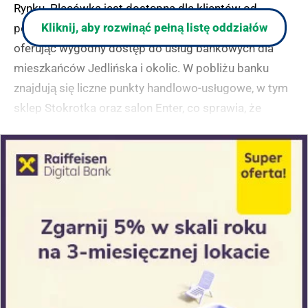
Rynku. Placówka jest dostępna dla klientów od
Kliknij, aby rozwinąć pełną listę oddziałów
poniedziałku do piątku w godzinach 7:30-15:20,
oferując wygodny dostęp do usług bankowych dla
mieszkańców Jedlińska i okolic. W pobliżu banku
znajdują się liczne punkty handlowo-usługowe, w tym
sklep Stokrotka oraz salon Enter, co sprawia, że
lokalizacja jest dogodna dla klientów załatwiających
różne sprawy w centrum miejscowości.
(zgłoś, jeśli ten opis wprowadza w błąd)