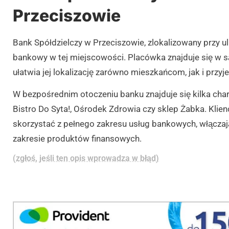
Przeciszowie
Bank Spółdzielczy w Przeciszowie, zlokalizowany przy uli
bankowy w tej miejscowości. Placówka znajduje się w są
ułatwia jej lokalizację zarówno mieszkańcom, jak i przy
W bezpośrednim otoczeniu banku znajduje się kilka char
Bistro Do Syta!, Ośrodek Zdrowia czy sklep Żabka. Kli
skorzystać z pełnego zakresu usług bankowych, włącza
zakresie produktów finansowych.
(zgłoś, jeśli ten opis wprowadza w błąd)