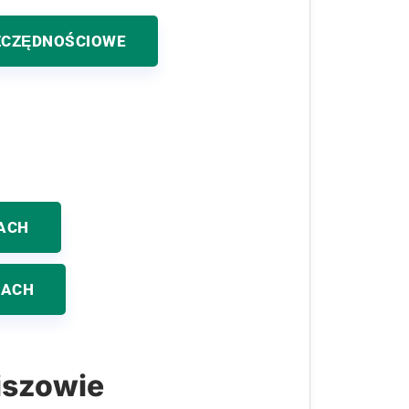
ZCZĘDNOŚCIOWE
ACH
KACH
iszowie