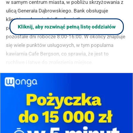
w samym centrum miasta, w pobliżu skrzyżowania z
ulicą Generała Dąbrowskiego. Bank obsługuje
klientów od poniedziałku do piątku, przy czym w
Kliknij, aby rozwinąć pełną listę oddziałów
poniedziałki i środy w godzinach 9:00-17:00, a w
pozostałe dni robocze 8:00-16:00. W okolicy znajduje
się wiele punktów usługowych, w tym popularna
kawiarnia Cafe Bergson, co sprawia, że jest to
ruchliwe i łatwe do znalezienia miejsce.
(zgłoś, jeśli ten opis wprowadza w błąd)