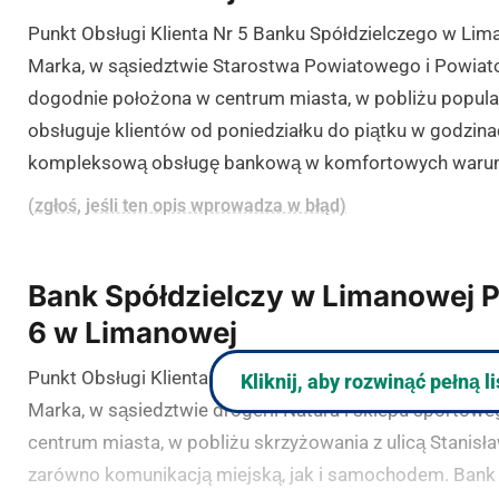
Punkt Obsługi Klienta Nr 5 Banku Spółdzielczego w Lima
Marka, w sąsiedztwie Starostwa Powiatowego i Powiat
dogodnie położona w centrum miasta, w pobliżu popular
obsługuje klientów od poniedziałku do piątku w godzina
kompleksową obsługę bankową w komfortowych warun
(zgłoś, jeśli ten opis wprowadza w błąd)
Bank Spółdzielczy w Limanowej P
6 w Limanowej
Punkt Obsługi Klienta Nr 6 Banku Spółdzielcziego w Lima
Kliknij, aby rozwinąć pełną l
Marka, w sąsiedztwie drogerii Natura i sklepu sportow
centrum miasta, w pobliżu skrzyżowania z ulicą Stani
zarówno komunikacją miejską, jak i samochodem. Bank 