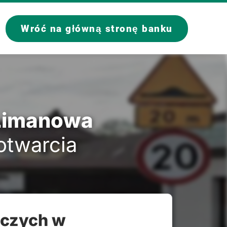
Wróć na główną stronę banku
 Limanowa
 otwarcia
lczych w