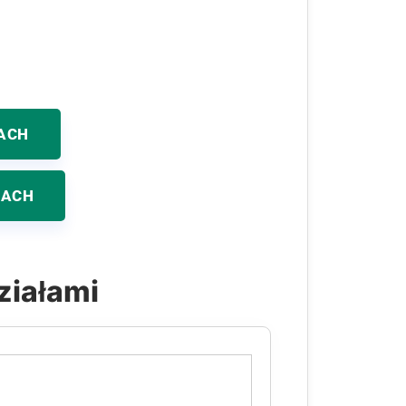
ACH
KACH
ziałami