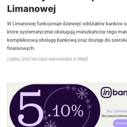
Limanowej
W Limanowej funkcjonuje dziewięć oddziałów banków sp
które systematycznie obsługują mieszkańców tego mało
kompleksową obsługę bankową oraz dostęp do szerokie
finansowych.
(zgłoś, jeśli ten opis wprowadza w błąd)