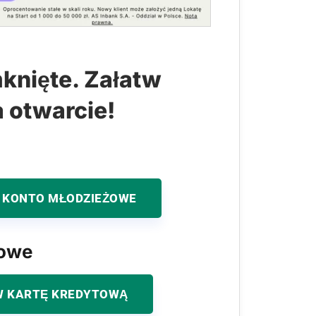
knięte. Załatw
a otwarcie!
 KONTO MŁODZIEŻOWE
kowe
 KARTĘ KREDYTOWĄ