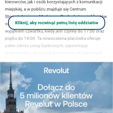
kierowców, jak i osób korzystających z komunikacji
miejskiej, a w pobliżu znajduje się Centrum
Stomatologiczno-Medyczne. Bank obsługuje klientów
Kliknij, aby rozwinąć pełną listę oddziałów
od poniedziałku do piątku w godzinach 7:30-15:30, z
wyjątkiem czwartku, kiedy jest czynny do 17:00 oraz
piątku do 14:00. Ta nowoczesna placówka oferuje
pełen zakres usług bankowych, zapewniając
profesjonalną obsługę w komfortowych warunkach.
(zgłoś, jeśli ten opis wprowadza w błąd)