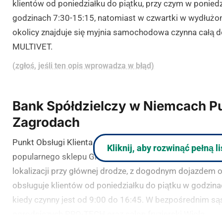
klientów od poniedziałku do piątku, przy czym w poniedzi
godzinach 7:30-15:15, natomiast w czwartki w wydłużon
okolicy znajduje się myjnia samochodowa czynna całą d
MULTIVET.
(zgłoś, jeśli ten opis wprowadza w błąd)
Bank Spółdzielczy w Niemcach Pu
Zagrodach
Punkt Obsługi Klienta BS w Niemcach znajduje się przy u
Kliknij, aby rozwinąć pełną l
popularnego sklepu Groszek i lokalu Kebab Center. Plac
lokalizacji przy głównej drodze, z dogodnym dojazdem o
obsługuje klientów od poniedziałku do piątku w godzina
kiedy czynny jest od 9:00 do 16:45. W bezpośrednim sąs
ogrodniczych PRO-TECH oraz salon fryzjerski Wiola.