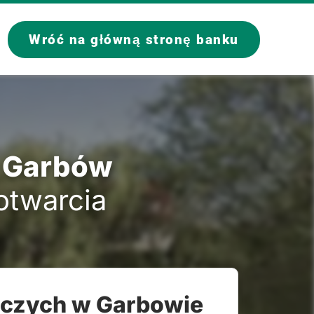
Wróć na główną stronę banku
y Garbów
 otwarcia
lczych w Garbowie