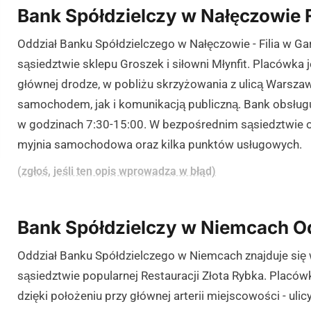
Bank Spółdzielczy w Nałęczowie F
Oddział Banku Spółdzielczego w Nałęczowie - Filia w Gar
sąsiedztwie sklepu Groszek i siłowni Młynfit. Placówka 
głównej drodze, w pobliżu skrzyżowania z ulicą Warsz
samochodem, jak i komunikacją publiczną. Bank obsługu
w godzinach 7:30-15:00. W bezpośrednim sąsiedztwie o
myjnia samochodowa oraz kilka punktów usługowych.
(zgłoś, jeśli ten opis wprowadza w błąd)
Bank Spółdzielczy w Niemcach O
Oddział Banku Spółdzielczego w Niemcach znajduje się w
sąsiedztwie popularnej Restauracji Złota Rybka. Placów
dzięki położeniu przy głównej arterii miejscowości - uli