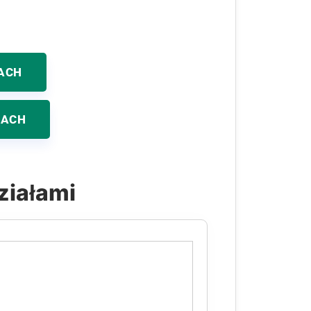
ACH
KACH
ziałami