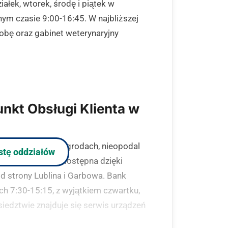
ałek, wtorek, środę i piątek w
ym czasie 9:00-16:45. W najbliższej
obę oraz gabinet weterynaryjny
nkt Obsługi Klienta w
l. Lubelskiej w Zagrodach, nieopodal
istę oddziałów
ówka jest łatwo dostępna dzięki
d strony Lublina i Garbowa. Bank
ch 7:30-15:15, z wyjątkiem czwartku,
iedztwie znajduje się serwis urządzeń