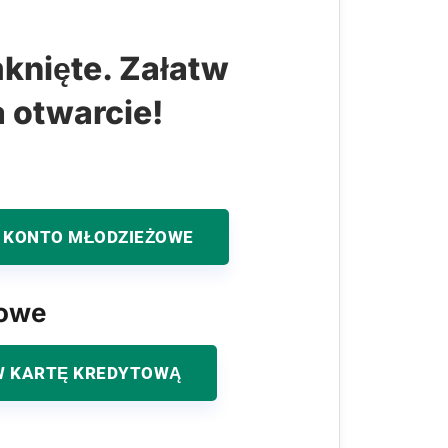
knięte. Załatw
a otwarcie!
 KONTO MŁODZIEŻOWE
kowe
 KARTĘ KREDYTOWĄ