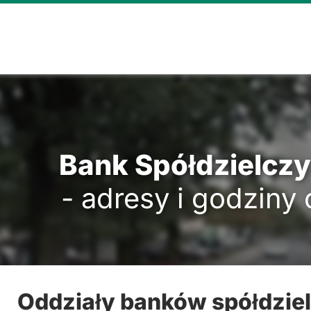
Bank Spółdzielczy
- adresy i godziny
Oddziały banków spółdzie