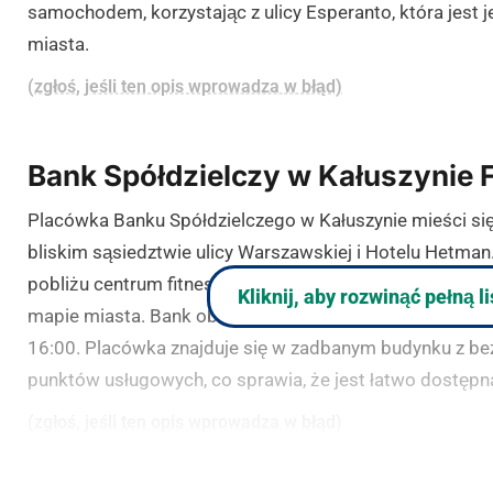
samochodem, korzystając z ulicy Esperanto, która jest je
miasta.
(zgłoś, jeśli ten opis wprowadza w błąd)
Bank Spółdzielczy w Kałuszynie F
Placówka Banku Spółdzielczego w Kałuszynie mieści się 
bliskim sąsiedztwie ulicy Warszawskiej i Hotelu Hetman
pobliżu centrum fitness oraz sklepu Atut GT, co czyni
Kliknij, aby rozwinąć pełną l
mapie miasta. Bank obsługuje klientów od poniedziałku
16:00. Placówka znajduje się w zadbanym budynku z b
punktów usługowych, co sprawia, że jest łatwo dostępn
(zgłoś, jeśli ten opis wprowadza w błąd)