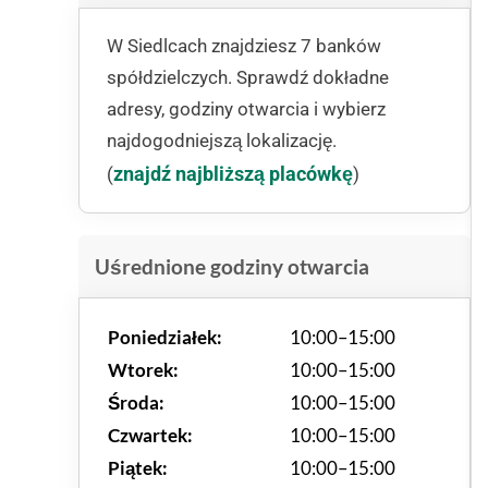
W Siedlcach znajdziesz 7 banków
spółdzielczych. Sprawdź dokładne
adresy, godziny otwarcia i wybierz
najdogodniejszą lokalizację.
znajdź najbliższą placówkę
(
)
Uśrednione godziny otwarcia
Poniedziałek:
10:00–15:00
Wtorek:
10:00–15:00
Środa:
10:00–15:00
Czwartek:
10:00–15:00
Piątek:
10:00–15:00