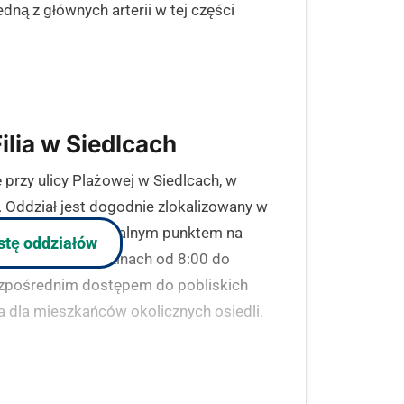
dną z głównych arterii w tej części
ilia w Siedlcach
przy ulicy Plażowej w Siedlcach, w
. Oddział jest dogodnie zlokalizowany w
 go łatwo rozpoznawalnym punktem na
istę oddziałów
 do piątku w godzinach od 8:00 do
ezpośrednim dostępem do pobliskich
a dla mieszkańców okolicznych osiedli.