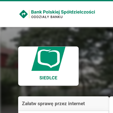
Załatw sprawę przez internet