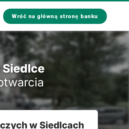
Wróć na główną stronę banku
 Siedlce
 otwarcia
lczych w Siedlcach