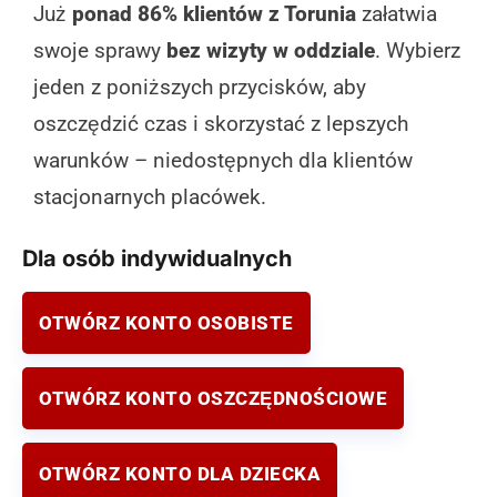
Już
ponad 86% klientów z Torunia
załatwia
Oddział mieści się w Centrum Handlowym Bielawy
przy ulicy Olsztyńskiej w Toruniu, gdzie znajdziesz
swoje sprawy
bez wizyty w oddziale
. Wybierz
również popularne sklepy takie jak CCC, JYSK czy
jeden z poniższych przycisków, aby
Action. Placówka jest dostępna dla klientów
oszczędzić czas i skorzystać z lepszych
indywidualnych od poniedziałku do soboty w
warunków – niedostępnych dla klientów
godzinach 10:00-20:00 oraz w handlowe niedziele od
stacjonarnych placówek.
10:00 do 18:00. W oddziale można skorzystać z
szerokiej oferty usług bankowych, w tym kredytów
Dla osób indywidualnych
gotówkowych, firmowych, odnawialnych oraz
rachunków i kart kredytowych. Centrum handlowe
OTWÓRZ KONTO OSOBISTE
dysponuje przestronnym parkingiem dla klientów.
(zgłoś, jeśli ten opis wprowadza w błąd)
OTWÓRZ KONTO OSZCZĘDNOŚCIOWE
Oddział Korporacyjny mBanku w Toruniu
OTWÓRZ KONTO DLA DZIECKA