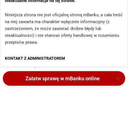
nieaktualne informacje na tej stronie.
Niniejsza strona nie jest oficjalną stroną mBanku, a cała treść
na niej zawarta ma charakter wyłącznie informacyjny (z
zastrzeżeniem, że może zawierać drobne błędy lub
nieaktualności) i nie stanowi oferty handlowej w rozumieniu
przepisów prawa.
KONTAKT Z ADMINISTRATOREM
LISTA ODDZIAŁÓW
Załatw sprawę w mBanku online
REGULAMIN I POLITYKA
MAPA STRONY
Copyright 2025 - Wszystkie prawa zastrzeżone