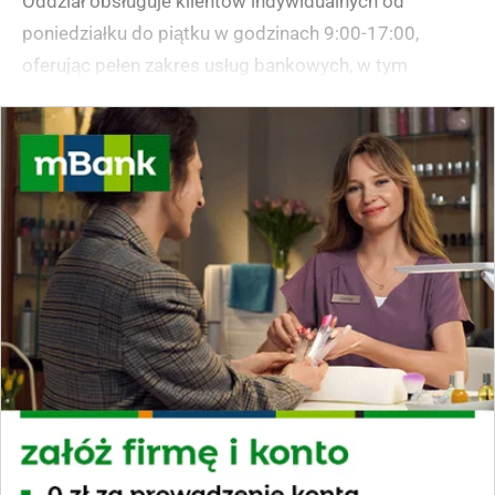
Oddział obsługuje klientów indywidualnych od
poniedziałku do piątku w godzinach 9:00-17:00,
oferując pełen zakres usług bankowych, w tym
obsługę rachunków, kredytów, lokat oraz funduszy
inwestycyjnych. W okolicy dostępne są liczne miejsca
parkingowe dla klientów oddziału.
(zgłoś, jeśli ten opis wprowadza w błąd)
mKiosk mBanku w Toruniu –
ul. Broniewskiego 90
Bydgoskie Przedmieście
Oddział mieści się w Centrum Handlowym Plaza przy
ulicy Broniewskiego na Bydgoskim Przedmieściu w
Toruniu, w sąsiedztwie znanych sieciówek
odzieżowych Pull&Bear i Massimo Dutti. Placówka