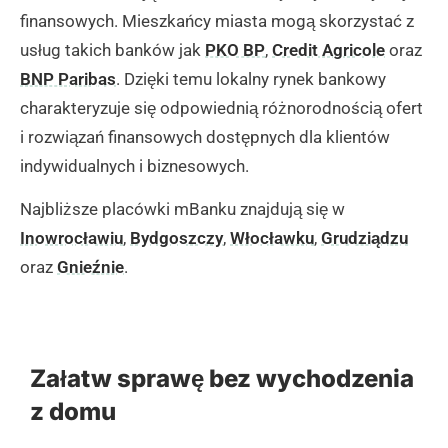
Atrium Copernicus na Jakubskim Przedmieściu w
finansowych. Mieszkańcy miasta mogą skorzystać z
Toruniu, w sąsiedztwie sklepów CentralShop i IKEA
usług takich banków jak
PKO BP
,
Credit Agricole
oraz
Studio. Placówka jest dostępna dla klientów
BNP Paribas
. Dzięki temu lokalny rynek bankowy
indywidualnych przez cały tydzień w godzinach 9:00-
charakteryzuje się odpowiednią różnorodnością ofert
20:00, także w handlowe niedziele. W oddziale można
i rozwiązań finansowych dostępnych dla klientów
skorzystać z pełnej oferty usług finansowych, w tym
indywidualnych i biznesowych.
kredytów gotówkowych, firmowych oraz rachunków i
Najbliższe placówki mBanku znajdują się w
kart kredytowych. Centrum handlowe dysponuje
Inowrocławiu
,
Bydgoszczy
,
Włocławku
,
Grudziądzu
przestronnym parkingiem dla klientów.
oraz
Gnieźnie
.
(zgłoś, jeśli ten opis wprowadza w błąd)
mKiosk mBanku w Toruniu –
Załatw sprawę bez wychodzenia
ul. Olsztyńska 8
z domu
Bielawy