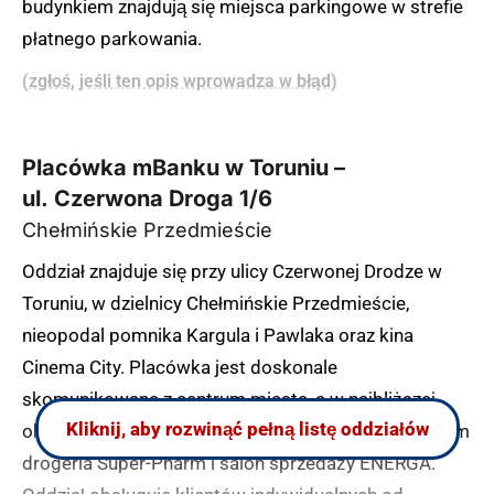
budynkiem znajdują się miejsca parkingowe w strefie
płatnego parkowania.
(zgłoś, jeśli ten opis wprowadza w błąd)
Placówka mBanku w Toruniu –
ul. Czerwona Droga 1/6
Chełmińskie Przedmieście
Oddział znajduje się przy ulicy Czerwonej Drodze w
Toruniu, w dzielnicy Chełmińskie Przedmieście,
nieopodal pomnika Kargula i Pawlaka oraz kina
Cinema City. Placówka jest doskonale
skomunikowana z centrum miasta, a w najbliższej
Kliknij, aby rozwinąć pełną listę oddziałów
okolicy znajduje się wiele punktów usługowych, w tym
drogeria Super-Pharm i salon sprzedaży ENERGA.