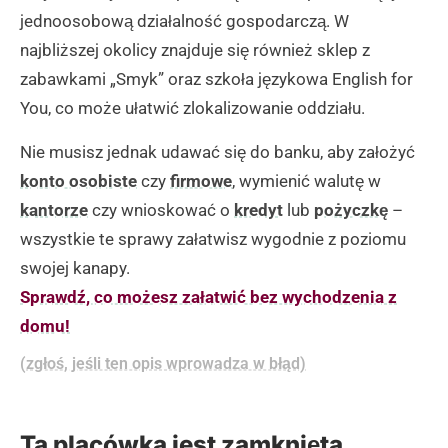
jednoosobową działalność gospodarczą. W
najbliższej okolicy znajduje się również sklep z
zabawkami „Smyk” oraz szkoła językowa English for
You, co może ułatwić zlokalizowanie oddziału.
Nie musisz jednak udawać się do banku, aby założyć
konto osobiste
czy
firmowe
, wymienić walutę w
kantorze
czy wnioskować o
kredyt
lub
pożyczkę
–
wszystkie te sprawy załatwisz wygodnie z poziomu
swojej kanapy.
Sprawdź, co możesz załatwić bez wychodzenia z
domu!
(zgłoś, jeśli ten opis wprowadza w błąd)
Ta placówka jest zamknięta.