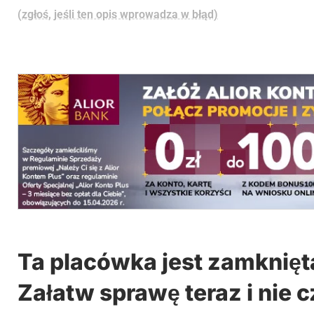
(zgłoś, jeśli ten opis wprowadza w błąd)
Ta placówka jest zamknięt
Załatw sprawę teraz i nie c