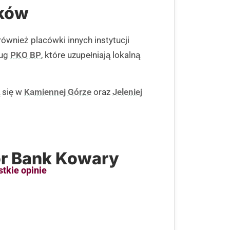
nków
ównież placówki innych instytucji
ług
PKO BP
, które uzupełniają lokalną
 się w
Kamiennej Górze
oraz
Jeleniej
or Bank Kowary
stkie opinie