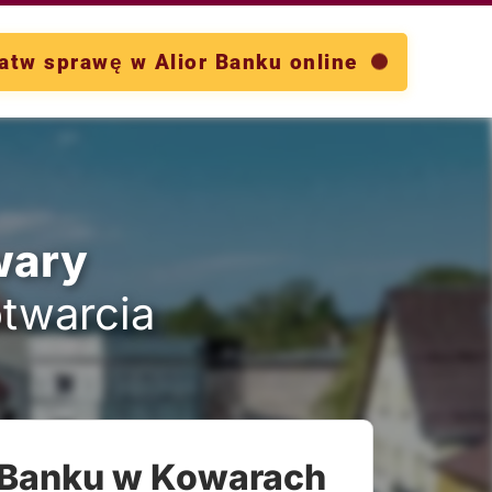
atw sprawę w Alior Banku online
wary
otwarcia
r Banku w Kowarach