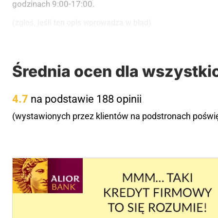
godzinach 9:00-17:00.
(zgłoś, jeśli ten opis wprowadza w błąd)
Średnia ocen dla wszystki
4.7
na podstawie 188 opinii
(wystawionych przez klientów na podstronach pośw