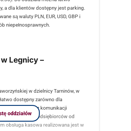
y, a dla klientów dostępny jest parking.
wane są waluty PLN, EUR, USD, GBP i
sób niepełnosprawnych.
 w Legnicy –
aworzyńskiej w dzielnicy Tarninów, w
 łatwo dostępny zarówno dla
b korzystających z komunikacji
istę oddziałów
idualnych oraz przedsiębiorców od
zym obsługa kasowa realizowana jest w