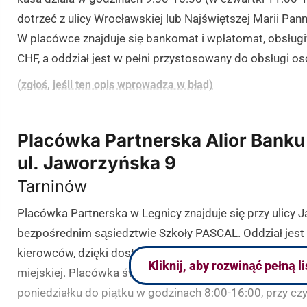
dotrzeć z ulicy Wrocławskiej lub Najświętszej Marii Pann
W placówce znajduje się bankomat i wpłatomat, obsługi
CHF, a oddział jest w pełni przystosowany do obsługi o
(zgłoś, jeśli ten opis wprowadza w błąd)
Placówka Partnerska Alior Banku
ul. Jaworzyńska 9
Tarninów
Placówka Partnerska w Legnicy znajduje się przy ulicy J
bezpośrednim sąsiedztwie Szkoły PASCAL. Oddział jest
kierowców, dzięki dostępnemu parkingowi, jak i dla osó
Kliknij, aby rozwinąć pełną l
miejskiej. Placówka świadczy usługi dla klientów indyw
poniedziałku do piątku w godzinach 8:00-16:00, przy c