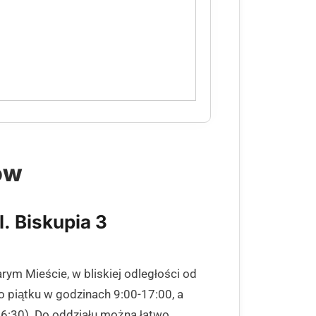
ów
l. Biskupia 3
arym Mieście, w bliskiej odległości od
o piątku w godzinach 9:00-17:00, a
16:30). Do oddziału można łatwo