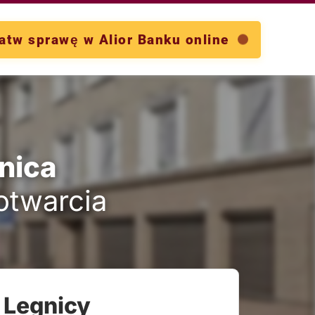
atw sprawę w Alior Banku online
nica
 otwarcia
 Legnicy