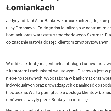
Łomiankach
Jedyny oddział Alior Banku w Łomiankach znajduje się p
ulicy Prochowni. To dogodna lokalizacja w centrum mia
Łomianki oraz warsztatu samochodowego Skotmar. Pla
co znacznie ułatwia dostęp klientom zmotoryzowanym.
W oddziale dostępna jest pełna obsługa kasowa oraz wa
z kantorem i rachunkami walutowymi. Placówka jest w 
niepełnosprawnych, wyposażona w bankomat oraz wpłat
indywidualnych oraz prowadzących działalność gospodar
hipoteczne. Warto pamiętać, że obsługa klientów biz
umówienia wizyty przez Booksy lub infolinię.
Nie musisz jednak udawać się do banku, aby założyć
ko