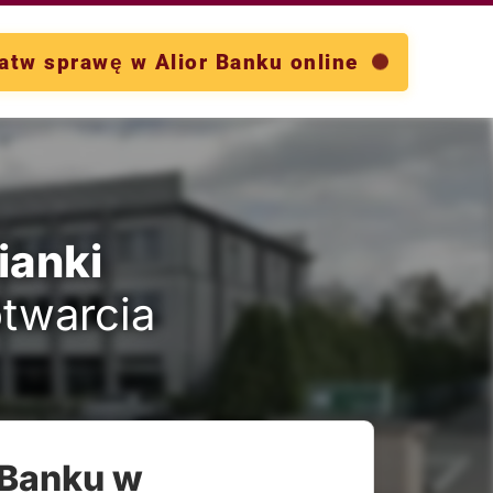
atw sprawę w Alior Banku online
ianki
otwarcia
 Banku w