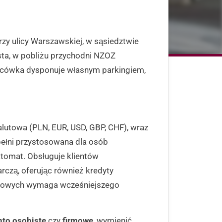
rzy ulicy Warszawskiej, w sąsiedztwie
sta, w pobliżu przychodni NZOZ
cówka dysponuje własnym parkingiem,
lutowa (PLN, EUR, USD, GBP, CHF), wraz
pełni przystosowana dla osób
omat. Obsługuje klientów
czą, oferując również kredyty
nesowych wymaga wcześniejszego
nto osobiste
czy
firmowe
, wymienić