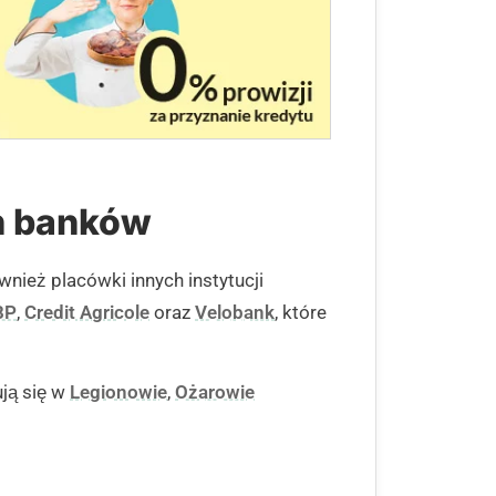
ch banków
nież placówki innych instytucji
BP
,
Credit Agricole
oraz
Velobank
, które
ują się w
Legionowie
,
Ożarowie