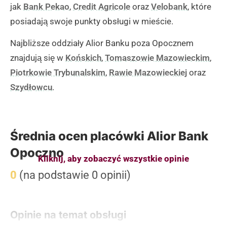
jak
Bank Pekao
,
Credit Agricole
oraz
Velobank
, które
posiadają swoje punkty obsługi w mieście.
Najbliższe oddziały Alior Banku poza Opocznem
znajdują się w
Końskich
,
Tomaszowie Mazowieckim
,
Piotrkowie Trybunalskim
,
Rawie Mazowieckiej
oraz
Szydłowcu
.
Średnia ocen placówki Alior Bank
Opoczno
Kliknij, aby zobaczyć wszystkie opinie
0
(na podstawie 0 opinii)
Opinie na temat obsługi