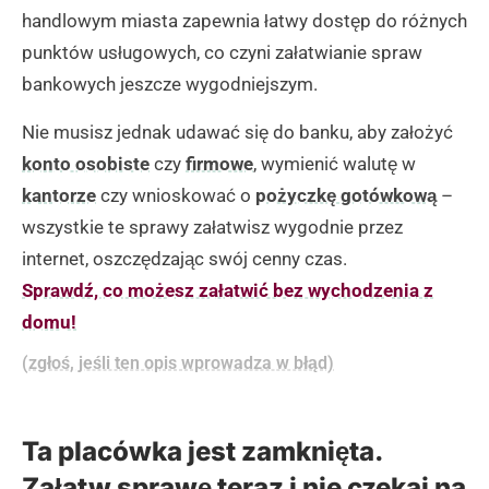
handlowym miasta zapewnia łatwy dostęp do różnych
punktów usługowych, co czyni załatwianie spraw
bankowych jeszcze wygodniejszym.
Nie musisz jednak udawać się do banku, aby założyć
konto osobiste
czy
firmowe
, wymienić walutę w
kantorze
czy wnioskować o
pożyczkę gotówkową
–
wszystkie te sprawy załatwisz wygodnie przez
internet, oszczędzając swój cenny czas.
Sprawdź, co możesz załatwić bez wychodzenia z
domu!
(zgłoś, jeśli ten opis wprowadza w błąd)
Ta placówka jest zamknięta.
Załatw sprawę teraz i nie czekaj na