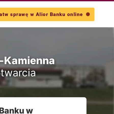
atw sprawę w Alior Banku online
o-Kamienna
otwarcia
 Banku w