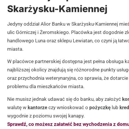
Skarżysku-Kamiennej
Jedyny oddział Alior Banku w Skarżysku-Kamiennej mieści
ulic Górniczej i Żeromskiego. Placówka jest dogodnie z
handlowego Luna oraz sklepu Lewiatan, co czyni ją ła
miasta.
W placówce partnerskiej dostępna jest pełna obsługa k
najbliższej okolicy znajdują się różnorodne punkty usł
oraz przychodnia weterynaryjna, co sprawia, że dotarci
problemu dla mieszkańców miasta.
Nie musisz jednak udawać się do banku, aby założyć
ko
walutę w
kantorze
czy wnioskować o
pożyczkę
lub
kred
wygodnie z poziomu swojej kanapy.
Sprawdź, co możesz załatwić bez wychodzenia z domu