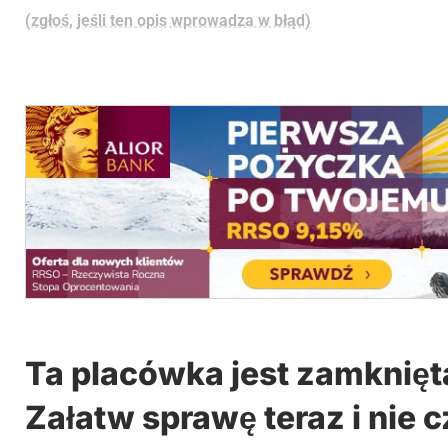
(zgłoś, jeśli ten opis wprowadza w błąd)
Ta placówka jest zamknięt
Załatw sprawę teraz i nie c