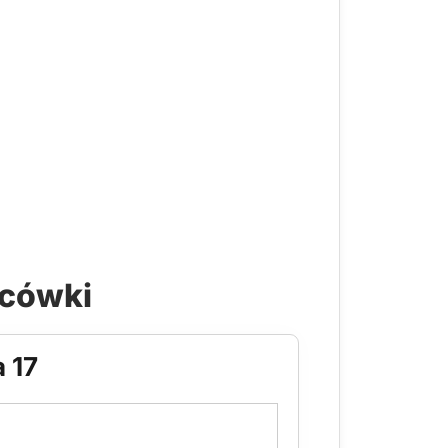
acówki
 17