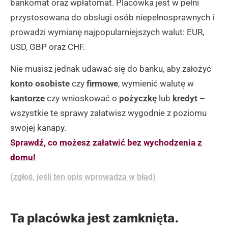
bankomat oraz wpłatomat. Placówka jest w pełni
przystosowana do obsługi osób niepełnosprawnych i
prowadzi wymianę najpopularniejszych walut: EUR,
USD, GBP oraz CHF.
Nie musisz jednak udawać się do banku, aby założyć
konto osobiste
czy
firmowe
, wymienić walutę w
kantorze
czy wnioskować o
pożyczkę
lub
kredyt
–
wszystkie te sprawy załatwisz wygodnie z poziomu
swojej kanapy.
Sprawdź, co możesz załatwić bez wychodzenia z
domu!
(zgłoś, jeśli ten opis wprowadza w błąd)
Ta placówka jest zamknięta.