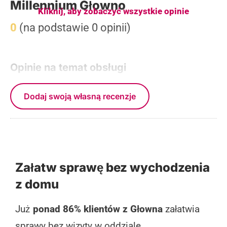
Millennium Głowno
Kliknij, aby zobaczyć wszystkie opinie
0
(na podstawie 0 opinii)
Opinie na temat obsługi
Dodaj swoją własną recenzje
Załatw sprawę bez wychodzenia
z domu
Już
ponad 86% klientów z Głowna
załatwia
sprawy bez wizyty w oddziale.