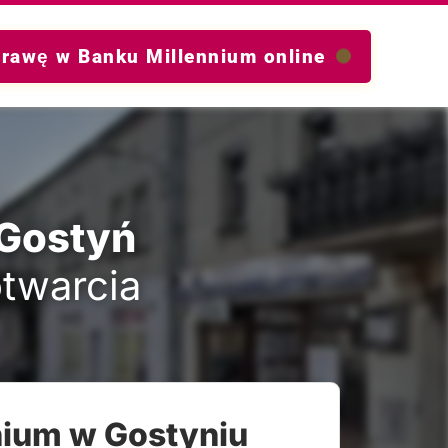
prawę w Banku Millennium online
 Gostyń
otwarcia
nium w Gostyniu