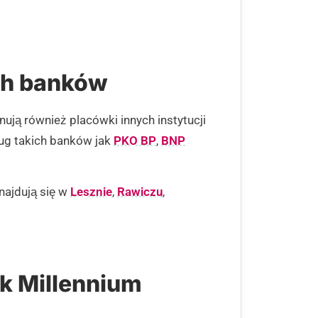
ch banków
ują również placówki innych instytucji
ug takich banków jak
PKO BP
,
BNP
najdują się w
Lesznie
,
Rawiczu
,
k Millennium