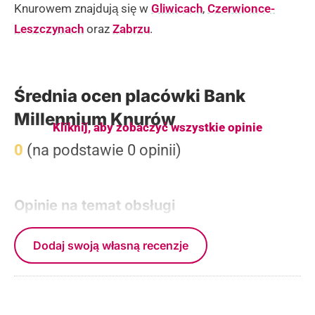
Knurowem znajdują się w
Gliwicach
,
Czerwionce-
Leszczynach
oraz
Zabrzu
.
Średnia ocen placówki Bank
Millennium Knurów
Kliknij, aby zobaczyć wszystkie opinie
0
(na podstawie 0 opinii)
Opinie na temat obsługi
Dodaj swoją własną recenzje