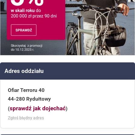
Adres oddziału
Ofiar Terroru 40
44-280 Rydułtowy
sprawdź jak dojechać
(
)
Zgłoś błędny adres